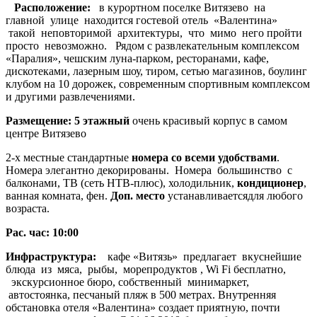
Расположение:
в курортном поселке Витязево на
главной улице находится гостевой отель «Валентина»
такой неповторимой архитектуры, что мимо него пройти
просто невозможно. Рядом с развлекательным комплексом
«Паралия», чешским луна-парком, ресторанами, кафе,
дискотеками, лазерным шоу, тиром, сетью магазинов, боулинг
клубом на 10 дорожек, современным спортивным комплексом
и другими развлечениями.
Размещение:
5 этажный
очень красивый корпус в самом
центре Витязево
2-х местные стандартные
номера со всеми удобствами
.
Номера элегантно декорированы. Номера большинство с
балконами, ТВ (сеть НТВ-плюс), холодильник,
кондиционер
,
ванная комната, фен.
Доп. место
устанавливаетсядля любого
возраста.
Рас. час: 10:00
Инфраструктура:
кафе «Витязь» предлагает вкуснейшие
блюда из мяса, рыбы, морепродуктов , Wi Fi бесплатно,
экскурсионное бюро, собственный минимаркет,
автостоянка, песчаный пляж в 500 метрах. Внутренняя
обстановка отеля «Валентина» создает приятную, почти