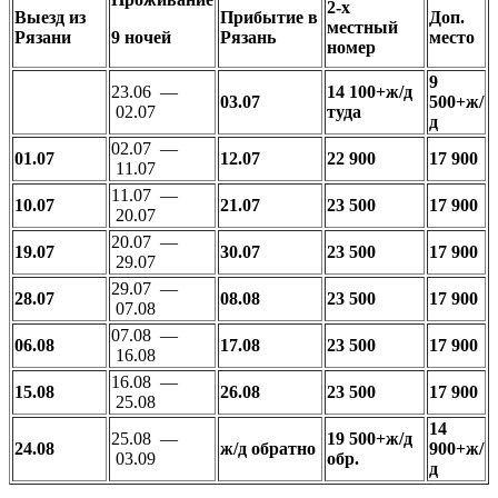
2-х
Выезд из
Прибытие в
Доп.
местный
Рязани
9 ночей
Рязань
место
номер
9
23.06 —
14 100+ж/д
03.07
500+ж/
02.07
туда
д
02.07 —
01.07
12.07
22 900
17 900
11.07
11.07 —
10.07
21.07
23 500
17 900
20.07
20.07 —
19.07
30.07
23 500
17 900
29.07
29.07 —
28.07
08.08
23 500
17 900
07.08
07.08 —
06.08
17.08
23 500
17 900
16.08
16.08 —
15.08
26.08
23 500
17 900
25.08
14
25.08 —
19 500+ж/д
24.08
ж/д обратно
900+ж/
03.09
обр.
д