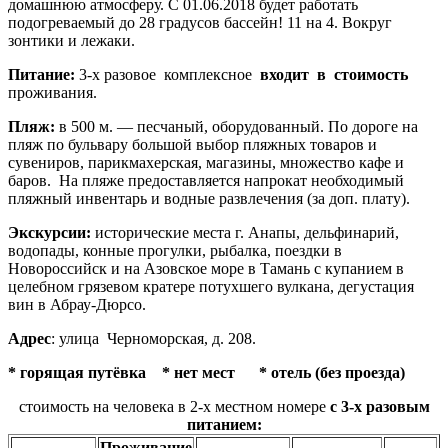
домашнюю атмосферу. C 01.06.2018 будет работать
подогреваемый до 28 градусов бассейн! 11 на 4. Вокруг
зонтики и лежаки.
Питание:
3-х разовое комплексное
входит в стоимость
проживания.
Пляж:
в 500 м. — песчаный, оборудованный. По дороге на
пляж по бульвару большой выбор пляжных товаров и
сувениров, парикмахерская, магазины, множество кафе и
баров. На пляже предоставляется напрокат необходимый
пляжный инвентарь и водные развлечения (за доп. плату).
Экскурсии:
исторические места г. Анапы, дельфинарий,
водопады, конные прогулки, рыбалка, поездки в
Новороссийск и на Азовское море в Тамань с купанием в
целебном грязевом кратере потухшего вулкана, дегустация
вин в Абрау-Дюрсо.
Адрес
: улица Черноморская, д. 208.
* горящая путёвка * нет мест * отель (без проезда)
стоимость на человека в 2-х местном номере
с 3-х разовым
питанием:
Проживание