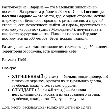
Расположение
:
Вардане — это маленький живописный
поселок в Лазаревском районе в 23 км от Сочи.
Гостиницы
поселка Вардане
— это место, где, с одной стороны, можно
отдохнуть от бешеного городского ритма жизни, а с другой
стороны, есть возможность выйти «в народ», прогуляться по
местному «Бродвею» (улице Молодежной), почувствовать,
как бьется курортная жизнь. Пляжная полоса в Вардане
протянулась на 500 метров. Берег покрыт галькой.
Размещение
:
4-х этажное здание вместимостью до 50 человек.
Территория огорожена, есть домашнее кафе.
Рас.час: 11:00
Номера:
УЛУЧШЕННЫЙ
(2 этаж) —
балкон,
кондиционер, ТВ
с плоским экраном, кровати из натурального дерева,
тумбочки, шкаф, стол, туалет с душем,
СТАНДАРТ
( 3 или 4-й этаж, ) —
балкона
нет
,
кондиционер
,
кровати из натурального дерева,
тумбочки, шкаф, стол, ТВ, туалет с душем.
Доп. место
раскладушка (только для детей до 12 лет).