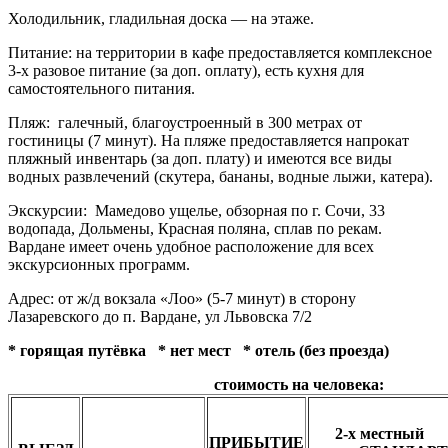
Холодильник, гладильная доска — на этаже.
Питание:
на территории в кафе предоставляется комплексное
3-х разовое питание (за доп. оплату), есть кухня для
самостоятельного питания.
Пляж
:
галечный, благоустроенный в 300 метрах от
гостиницы (7 минут). На пляже предоставляется напрокат
пляжный инвентарь (за доп. плату) и имеются все виды
водных развлечений (скутера, бананы, водные лыжи, катера).
Экскурсии
:
Мамедово ущелье, обзорная по г. Сочи, 33
водопада, Дольмены, Красная поляна, сплав по рекам.
Вардане имеет очень удобное расположение для всех
экскурсионных программ.
Адрес:
от ж/д вокзала «Лоо» (5-7 минут) в сторону
Лазаревского до п. Вардане, ул Львовска 7/2
* горящая путёвка * нет мест
* отель (без проезда)
стоимость на человека:
2-х местный
ПРИБЫТИЕ