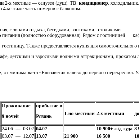
ми
2-х местные — санузел (душ), ТВ,
кондиционер
, холодильник
 4-м этаже часть номеров с балконом.
ая, с зонами отдыха, беседками, зонтиками, столиками.
го питания (полностью оборудованная). Рядом с гостиницей — ка
в гостиницу. Также предоставляется кухня для самостоятельного
 кафе, детскими и взрослыми водными аттракционами, прокатом 
, от минимаркета «Елизавета» налево до первого перекрестка. Ул.
Проживание
прибытие в
1-но местный
2-х местный
д
9 ночей
Рязань
24.06 — 03.07
04.07
10 900+ ж/д туда
8 
03.07 — 12.07
13.07
21 900
16 500
10