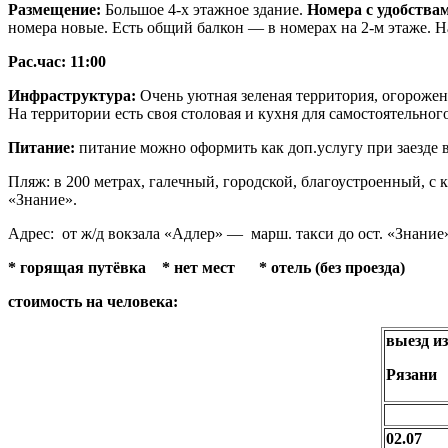
Размещение:
Большое 4-х этажное здание.
Номера с удобства
номера новые. Есть общий балкон — в номерах на 2-м этаже. На
Рас.час: 11:00
Инфраструктура:
Очень уютная зеленая территория, огороженн
На территории есть своя столовая и кухня для самостоятельно
Питание:
питание можно оформить как доп.услугу при заезде 
Пляж:
в 200 метрах, галечный, городской, благоустроенный, с
«Знание».
Адрес:
от ж/д вокзала «Адлер» — марш. такси до ост. «Знание»
*
горящая путёвка
* нет мест * отель (без проезда)
стоимость на человека:
выезд из
Рязани
02.07