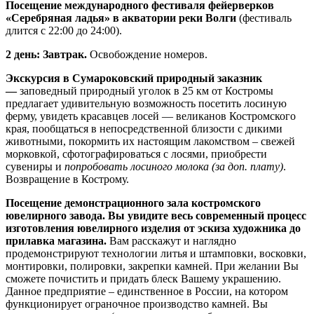
Посещение международного фестиваля фейерверков
«Серебряная ладья» в акватории реки Волги
(фестиваль
длится с 22:00 до 24:00).
2 день: Завтрак.
Освобождение номеров.
Экскурсия в
Сумароковский природный заказник
—
заповедный природный уголок в 25 км от Костромы
предлагает удивительную возможность посетить лосиную
ферму, увидеть красавцев лосей — великанов Костромского
края, пообщаться в непосредственной близости с дикими
животными, покормить их настоящим лакомством – свежей
морковкой, сфотографироваться с лосями, приобрести
сувениры и
попробовать лосиного молока (за доп. плату)
.
Возвращение в Кострому.
Посещение демонстрационного зала костромского
ювелирного завода. Вы увидите весь современный процесс
изготовления ювелирного изделия от эскиза художника до
прилавка магазина.
Вам расскажут и наглядно
продемонстрируют технологии литья и штамповки, восковки,
монтировки, полировки, закрепки камней. При желании Вы
сможете почистить и придать блеск Вашему украшению.
Данное предприятие – единственное в России, на котором
функционирует ограночное производство камней. Вы