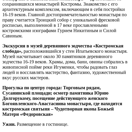
сохранившихся монастырей Костромы. Знакомство с его
архитектурным комплексом, включающим в себя постройки
16-19 веков. Главной достопримечательностью монастыря по
праву считается Троицкий собор с уникальной фресковой
росписью, выполненной в 17 веке прославленными
костромскими изографами Гурием Никитиным и Силой
Савиным.
Экскурсия в музей деревянного зодчества «Костромская
слобода»,
расположившийся у стен Ипатьевского монастыря.
Музей насчитывает около 30 памятников деревянного
зодчества 16-19 веков. Храмы, дома, бани, овины собрались в
живописной пойме реки Игуменки, чтобы радовать глаз
людей и восславлять мастерство, фантазию, художественный
вкус русских мастеров.
Прогулка по центру города: Торговым рядам,
Сусанинской площади; осмотр памятника Юрию
Долгорукому, посещение действующего женского
Богоявленского-Анастасиина монастыря, где находится
костромская святыня – Чудотворная икона Божьей
Матери «Федоровская»
Ужин.
Размещение в гостинице.