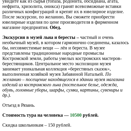
увидите как из сырья (топаза, родонита, обсидиана, агата,
нефрита, хризолита, оникса) гранят всевозможные вставки
различных конфигураций и крепят их в ювелирное изделие.
После экскурсии, по желанию, Вы сможете приобрести
ювелирные изделия по цене производителя в фирменном
магазине предприятия.
Обед.
Экскурсия в музей льна и бересты –
частный и очень
необычный музей, в котором гармонично соединены, казалось
бы, несовместимые вещи — лён и береста. В музее
представлены традиционные народные промыслы
Костромской земли, работы умелых костромских мастеров-
берестянщиков. Центральное место экспозиции музея
занимает уникальная коллекция «берестяных сказок»,
выполненная хозяйкой музея Забавиной Натальей.
По
желанию – посещение находящегося в здании музея магазина
изделий из костромского льна (постельное белье, одежда,
обувь, головные уборы, шарфы, сумки, картины, сувениры и
др.).
Отъезд в Рязань.
Стоимость тура на человека —
10500
рублей.
Скидка школьникам – 150 рублей.