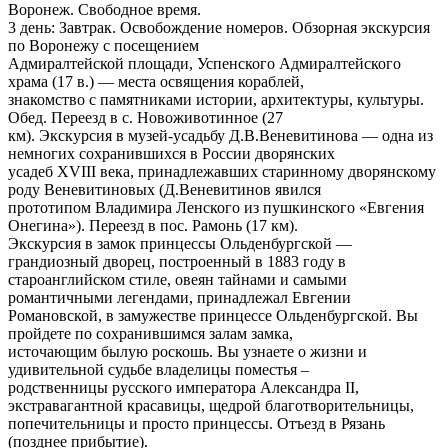
Воронеж. Свободное время.
3 день: Завтрак. Освобождение номеров. Обзорная экскурсия
по Воронежу с посещением
Адмиралтейской площади, Успенского Адмиралтейского
храма (17 в.) — места освящения кораблей,
знакомство с памятниками истории, архитектуры, культуры.
Обед. Переезд в с. Новоживотинное (27
км). Экскурсия в музей-усадьбу Д.В.Веневитинова — одна из
немногих сохранившихся в России дворянских
усадеб XVIII века, принадлежавших старинному дворянскому
роду Веневитиновых (Д.Веневитинов явился
прототипом Владимира Ленского из пушкинского «Евгения
Онегина»). Переезд в пос. Рамонь (17 км).
Экскурсия в замок принцессы Ольденбургской —
грандиозный дворец, построенный в 1883 году в
староанглийском стиле, овеян тайнами и самыми
романтичными легендами, принадлежал Евгении
Романовской, в замужестве принцессе Ольденбургской. Вы
пройдете по сохранившимся залам замка,
источающим былую роскошь. Вы узнаете о жизни и
удивительной судьбе владелицы поместья –
родственницы русского императора Александра II,
экстравагантной красавицы, щедрой благотворительницы,
попечительницы и просто принцессы. Отъезд в Рязань
(позднее прибытие).