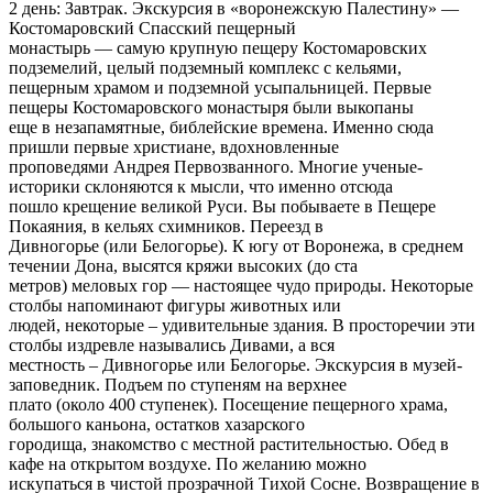
2 день: Завтрак. Экскурсия в «воронежскую Палестину» —
Костомаровский Спасский пещерный
монастырь — самую крупную пещеру Костомаровских
подземелий, целый подземный комплекс с кельями,
пещерным храмом и подземной усыпальницей. Первые
пещеры Костомаровского монастыря были выкопаны
еще в незапамятные, библейские времена. Именно сюда
пришли первые христиане, вдохновленные
проповедями Андрея Первозванного. Многие ученые-
историки склоняются к мысли, что именно отсюда
пошло крещение великой Руси. Вы побываете в Пещере
Покаяния, в кельях схимников. Переезд в
Дивногорье (или Белогорье). К югу от Воронежа, в среднем
течении Дона, высятся кряжи высоких (до ста
метров) меловых гор — настоящее чудо природы. Некоторые
столбы напоминают фигуры животных или
людей, некоторые – удивительные здания. В просторечии эти
столбы издревле назывались Дивами, а вся
местность – Дивногорье или Белогорье. Экскурсия в музей-
заповедник. Подъем по ступеням на верхнее
плато (около 400 ступенек). Посещение пещерного храма,
большого каньона, остатков хазарского
городища, знакомство с местной растительностью. Обед в
кафе на открытом воздухе. По желанию можно
искупаться в чистой прозрачной Тихой Сосне. Возвращение в