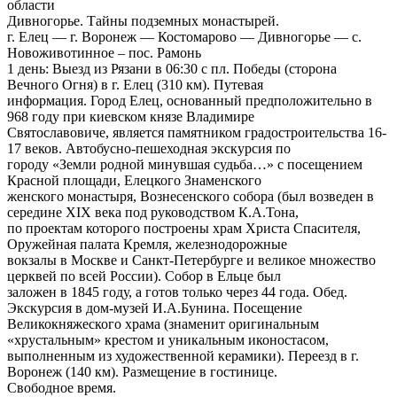
области
Дивногорье. Тайны подземных монастырей.
г. Елец — г. Воронеж — Костомарово — Дивногорье — с.
Новоживотинное – пос. Рамонь
1 день: Выезд из Рязани в 06:30 с пл. Победы (сторона
Вечного Огня) в г. Елец (310 км). Путевая
информация. Город Елец, основанный предположительно в
968 году при киевском князе Владимире
Святославовиче, является памятником градостроительства 16-
17 веков. Автобусно-пешеходная экскурсия по
городу «Земли родной минувшая судьба…» с посещением
Красной площади, Елецкого Знаменского
женского монастыря, Вознесенского собора (был возведен в
середине XIX века под руководством К.А.Тона,
по проектам которого построены храм Христа Спасителя,
Оружейная палата Кремля, железнодорожные
вокзалы в Москве и Санкт-Петербурге и великое множество
церквей по всей России). Собор в Ельце был
заложен в 1845 году, а готов только через 44 года. Обед.
Экскурсия в дом-музей И.А.Бунина. Посещение
Великокняжеского храма (знаменит оригинальным
«хрустальным» крестом и уникальным иконостасом,
выполненным из художественной керамики). Переезд в г.
Воронеж (140 км). Размещение в гостинице.
Свободное время.