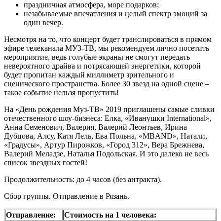
праздничная атмосфера, море подарков;
незабываемые впечатления и целый спектр эмоций за
один вечер.
Несмотря на то, что концерт будет транслироваться в прямом
эфире телеканала МУЗ-ТВ, мы рекомендуем лично посетить
мероприятие, ведь голубые экраны не смогут передать
невероятного драйва и потрясающей энергетики, которой
будет пропитан каждый миллиметр зрительного и
сценического пространства. Более 30 звезд на одной сцене –
такое событие нельзя пропустить!
На «День рождения Муз-ТВ» 2019 приглашены самые сливки
отечественного шоу-бизнеса: Елка, «Иванушки International»,
Анна Семенович, Валерия, Валерий Леонтьев, Ирина
Дубцова, Алсу, Катя Лель, Ева Польна, «MBAND», Натали,
«Градусы», Артур Пирожков, «Город 312», Вера Брежнева,
Валерий Меладзе, Наталья Подольская. И это далеко не весь
список звездных гостей!
Продолжительность: до 4 часов (без антракта).
Сбор группы. Отправление в Рязань.
Отправление:
Стоимость на 1 человека: