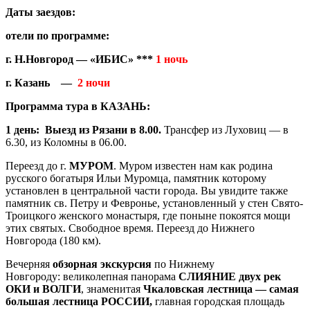
Даты заездов:
отели по программе:
г. Н.Новгород — «ИБИС» ***
1 ночь
г. Казань
—
2 ночи
Программа тура в КАЗАНЬ:
1 день:
Выезд из Рязани в 8.00.
Трансфер из Луховиц — в
6.30, из Коломны в 06.00.
Переезд до г.
МУРОМ
. Муром известен нам как родина
русского богатыря Ильи Муромца, памятник которому
установлен в центральной части города. Вы увидите также
памятник св. Петру и Февронье, установленный у стен Свято-
Троицкого женского монастыря, где поныне покоятся мощи
этих святых. Свободное время. Переезд до Нижнего
Новгорода (180 км).
Вечерняя
обзорная экскурсия
по Нижнему
Новгороду:
великолепная панорама
СЛИЯНИЕ двух рек
ОКИ и ВОЛГИ
, знаменитая
Чкаловская лестница — самая
большая лестница РОССИИ,
главная городская площадь