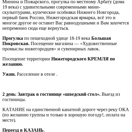
Минина и Пожарского, прогулка по местному Арбату (дома
19 века) с удивительными современными мини-
скульптурами, купеческие особняки Нижнего Новгорода,
первый банк России, Нижегородская ярмарка, всё это и
многое другое не оставит Вас равнодушными и Вам захочется
непременно сюда еще вернуться.
Прогулка
по пешеходной удице 18-19 века
Большая
Покровская.
Посещение магазина — «Художественные
промыслы нижегородцев» и сувенирных лавок.
Посещение территории
Нижегородского КРЕМЛЯ по
желанию.
Ужин.
Расселение в отеле .
2 день
:
Завтрак в гостинице «шведский стол».
Выезд из
гостиницы.
КАТАНИЕ на единственной канатной дороге через реку ОКА
(по желанию группы и только в хорошую погоду!, оплата на
месте).
Переезд в КАЗАНЬ
.