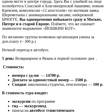
одном месте в центре города. Здесь Вы с улыбкой на лице
полюбуетесь Спасской и Благовещенской башнями, новым
Кремлем, комплексом «12 апостолов» по мотивам замка
Шереметьева с анимационными часами, набережной
БРЮГГЕ.
Вы одновременно побываете сразу в Москве,
Питере и в старой Европе.
Поймете, что же означает
знаменитое выражение «ЙОШКИН КОТ».
По желанию группы возможна организация ужина за
доп.плату (~ 300 р.)
Ночной переезд в автобусе.
5 день:
Возвращение в Рязань в первой половине дня .
Стоимость:
номера с уд-ми
—
14700 р.
Доплата за одноместный номер — 3500 р.
Скидки
: школьники,студенты, пенсионеры —
100 р.
В стоимость тура входит:
экскурсии
по программе
гид — экскурсовод
проезд на
автобусе туристического