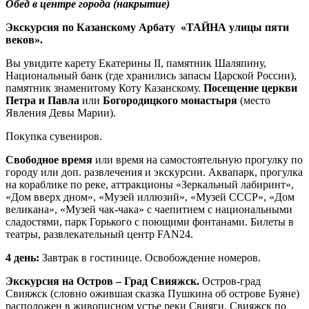
Обед в центре города (накрытие)
Экскурсия по
Казанскому Арбату
«ТАЙНА улицы пяти
веков».
Вы увидите карету Екатерины II, памятник Шаляпину,
Национальный банк (где хранились запасы Царской России),
памятник знаменитому Коту Казанскому.
Посещение церкви
Петра и Павла
или
Богородицкого монастыря
(место
Явления Девы Марии).
Покупка сувениров.
Свободное время
или
время на самостоятельную прогулку по
городу или доп. развлечения и экскурсии. Аквапарк, прогулка
на кораблике по реке, аттракционы «Зеркальный лабиринт»,
«Дом вверх дном», «Музей иллюзий», «Музей СССР», «Дом
великана», «Музей чак-чака» с чаепитием с национальными
сладостями, парк Горького с поющими фонтанами. Билеты в
театры, развлекательный центр FAN24.
4 день:
Завтрак в гостинице. Освобождение номеров.
Экскурсия на Остров – Град Свияжск.
Остров-град
Свияжск (словно ожившая сказка Пушкина об острове Буяне)
расположен в живописном устье реки Свияги. Свияжск по