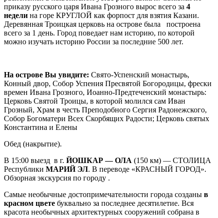
приказу русского царя Ивана Грозного вырос всего за
4
недели
на горе КРУГЛОЙ как форпост для взятия Казани.
Деревянная Троицкая церковь на острове была построена
всего за 1 день. Город поведает нам историю, по которой
можно изучать историю России за последние 500 лет.
На острове Вы увидите:
Свято-Успенский монастырь,
Конный двор, Собор Успения Пресвятой Богородицы, фрески
времен Ивана Грозного, Иоанно-Предтеченский монастырь:
Церковь Святой Троицы, в которой молился сам Иван
Грозный, Храм в честь Преподобного Сергия Радонежского,
Собор Богоматери Всех Скорбящих Радости; Церковь святых
Константина и Елены
Обед (накрытие).
В 15:00 выезд в г.
ЙОШКАР — ОЛА
(150 км) — СТОЛИЦА
Республики
МАРИЙ ЭЛ
. В переводе «КРАСНЫЙ ГОРОД».
Обзорная экскурсия по городу .
Самые необычные достопримечательности города созданы
в
красном цвете
буквально за последнее десятилетие. Вся
красота необычных архитектурных сооружений собрана в