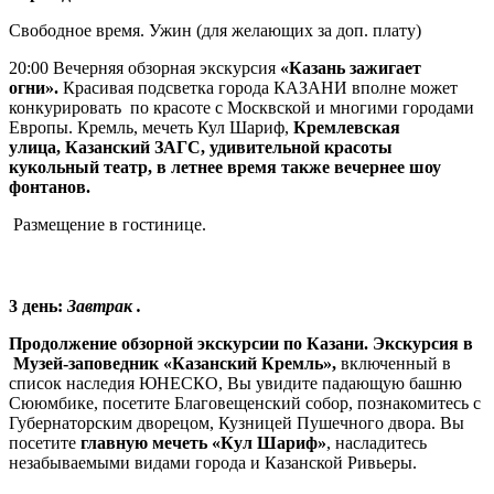
Свободное время. Ужин (для желающих за доп. плату)
20:00 Вечерняя обзорная экскурсия
«Казань зажигает
огни».
Красивая подсветка города КАЗАНИ вполне может
конкурировать по красоте с Москвской и многими городами
Европы.
Кремль, мечеть Кул Шариф,
Кремлевская
улица,
Казанский ЗАГС, удивительной красоты
кукольный театр, в летнее время также вечернее шоу
фонтанов.
Размещение в гостинице.
3 день
:
Завтрак .
Продолжение обзорной экскурсии по Казани. Экскурсия в
Музей-заповедник «Казанский Кремль»,
включенный в
список наследия ЮНЕСКО, Вы увидите падающую башню
Сююмбике, посетите Благовещенский собор, познакомитесь с
Губернаторским дворецом, Кузницей Пушечного двора. Вы
посетите
главную мечеть «Кул Шариф»
, насладитесь
незабываемыми видами города и Казанской Ривьеры.