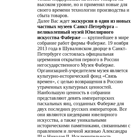
высоком уровне, но и применял новые для
своего времени технологии производства и
сбыта товаров.
Далее Вас ждет
экскурсия в один из новых
частных музеев Санкт-Петербурга –
великолепный музей Ювелирного
искусства Фаберже
— крупнейшее в мире
собрание работ фирмы Фаберже. 19 ноября
2013 года в Шуваловском дворце в Санкт-
Петербурге состоялась официальная
церемония открытия первого в России
негосударственного Музея Фаберже.
Организацией-учредителем музея является
культурно-исторический фонд «Связь
времен», с целью возвращения в Россию
утраченных культурных ценностей.
Наибольшую ценность в собрании
представляют девять императорских
пасхальных яиц, созданных Фаберже для
двух последних русских императоров. Все
они являются шедеврами ювелирного
искусства, а также уникальными
историческими памятниками, связанными с
правлением и личной жизнью Александра
III и Николая II. Исключительность