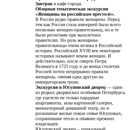
Завтрак
в кафе города.
Обзорная тематическая экскурсия
«Женщины на российском престоле».
В России ​редко правили женщины. Перед
тем как Россия стала империей было всего
несколько женщин-правительниц, но и те
были регентами при малолетних
правителях. Но роль женщины-
правительницы очень велика в Российской
истории. Российский XVIII век некоторые
историки называют веком женщин. И
действительно, после смерти Петра
Великого в 1725 году и до конца столетия
Россией почти непрерывно правили
женщины, сменяя одна другую на
императорском троне.
Экскурсия в Юсуповский дворец
— один
из редких дворянских особняков Петербурга,
где уцелели не только парадные
апартаменты, залы картинной галереи,
миниатюрный домашний театр, но и
роскошные жилые покои семьи Юсуповых,
сохранившие тепло и обаяние прежних
владельцев.
Юсуповский дворец – уникальный