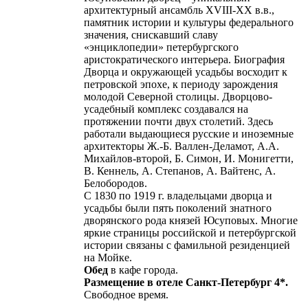
архитектурный ансамбль XVIII-XX в.в.,
памятник истории и культуры федерального
значения, снискавший славу
«энциклопедии» петербургского
аристократического интерьера. Биография
Дворца и окружающей усадьбы восходит к
петровской эпохе, к периоду зарождения
молодой Северной столицы. Дворцово-
усадебный комплекс создавался на
протяжении почти двух столетий. Здесь
работали выдающиеся русские и иноземные
архитекторы Ж.-Б. Валлен-Деламот, А.А.
Михайлов-второй, Б. Симон, И. Монигетти,
В. Кеннель, А. Степанов, А. Вайтенс, А.
Белобородов.
С 1830 по 1919 г. владельцами дворца и
усадьбы были пять поколений знатного
дворянского рода князей Юсуповых. Многие
яркие страницы российской и петербургской
истории связаны с фамильной резиденцией
на Мойке.
Обед
в кафе города.
Размещение в отеле Санкт-Петербург 4*.
Свободное время.