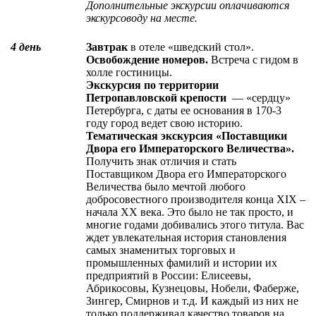
Дополнительные экскурсии оплачиваются
экскурсоводу на месте.
4 день
Завтрак
в отеле «шведский стол».
Освобождение номеров.
Встреча с гидом в
холле гостиницы.
Экскурсия по территории
Петропавловской крепости
— «сердцу»
Петербурга, с даты ее основания в 170-3
году город ведет свою историю.
Тематическая экскурсия «Поставщики
Двора его Императорского Величества».
Получить знак отличия и стать
Поставщиком Двора его Императорского
Величества было мечтой любого
добросовестного производителя конца XIX –
начала XX века. Это было не так просто, и
многие годами добивались этого титула. Вас
ждет увлекательная история становления
самых знаменитых торговых и
промышленных фамилий и истории их
предприятий в России: Елисеевы,
Абрикосовы, Кузнецовы, Нобели, Фаберже,
Зингер, Смирнов и т.д. И каждый из них не
только поддерживал качество товаров на