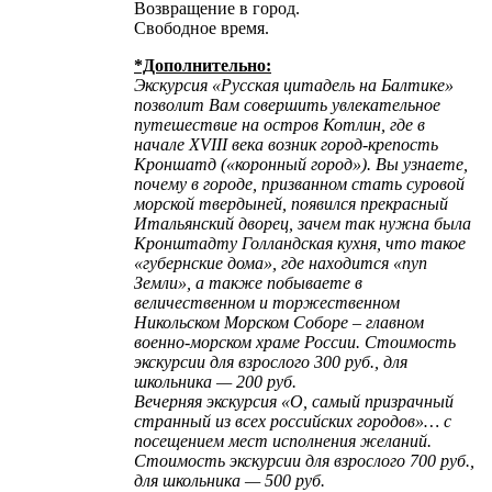
Возвращение в город.
Свободное время.
*Дополнительно:
Экскурсия «Русская цитадель на Балтике»
позволит Вам совершить увлекательное
путешествие на остров Котлин, где в
начале XVIII века возник город-крепость
Кроншатд («коронный город»). Вы узнаете,
почему в городе, призванном стать суровой
морской твердыней, появился прекрасный
Итальянский дворец, зачем так нужна была
Кронштадту Голландская кухня, что такое
«губернские дома», где находится «пуп
Земли», а также побываете в
величественном и торжественном
Никольском Морском Соборе – главном
военно-морском храме России. Стоимость
экскурсии для взрослого 300 руб., для
школьника — 200 руб.
Вечерняя экскурсия «О, самый призрачный
странный из всех российских городов»… с
посещением мест исполнения желаний.
Стоимость экскурсии для взрослого 700 руб.,
для школьника — 500 руб.