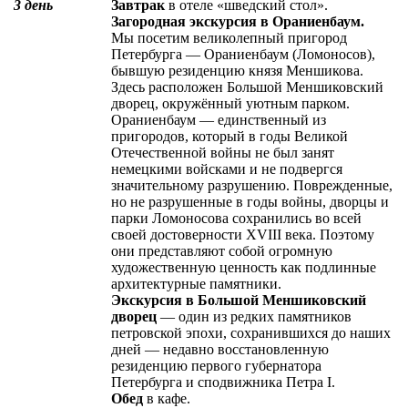
3 день
Завтрак
в отеле «шведский стол».
Загородная экскурсия в Ораниенбаум.
Мы посетим великолепный пригород
Петербурга — Ораниенбаум (Ломоносов),
бывшую резиденцию князя Меншикова.
Здесь расположен Большой Меншиковский
дворец, окружённый уютным парком.
Ораниенбаум — единственный из
пригородов, который в годы Великой
Отечественной войны не был занят
немецкими войсками и не подвергся
значительному разрушению. Поврежденные,
но не разрушенные в годы войны, дворцы и
парки Ломоносова сохранились во всей
своей достоверности XVIII века. Поэтому
они представляют собой огромную
художественную ценность как подлинные
архитектурные памятники.
Экскурсия в Большой Меншиковский
дворец
— один из редких памятников
петровской эпохи, сохранившихся до наших
дней — недавно восстановленную
резиденцию первого губернатора
Петербурга и сподвижника Петра I.
Обед
в кафе.