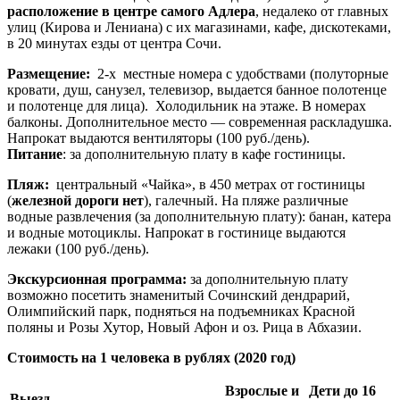
расположение в центре самого Адлера
, недалеко от главных
улиц (Кирова и Лениана) с их магазинами, кафе, дискотеками,
в 20 минутах езды от центра Сочи.
Размещение:
2-х местные номера с удобствами (полуторные
кровати, душ, санузел, телевизор, выдается банное полотенце
и полотенце для лица). Холодильник на этаже. В номерах
балконы. Дополнительное место — современная раскладушка.
Напрокат выдаются вентиляторы (100 руб./день).
Питание
: за дополнительную плату в кафе гостиницы.
Пляж:
центральный «Чайка», в 450 метрах от гостиницы
(
железной дороги нет
), галечный. На пляже различные
водные развлечения (за дополнительную плату): банан, катера
и водные мотоциклы. Напрокат в гостинице выдаются
лежаки (100 руб./день).
Экскурсионная программа:
за дополнительную плату
возможно посетить знаменитый Сочинский дендрарий,
Олимпийский парк, подняться на подъемниках Красной
поляны и Розы Хутор, Новый Афон и оз. Рица в Абхазии.
Стоимость на 1 человека в рублях (2020 год)
Взрослые и
Дети до 16
Выезд