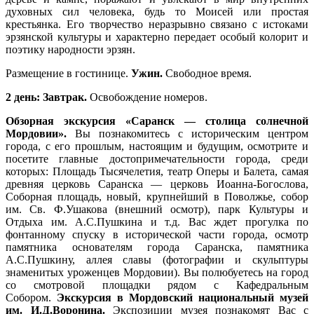
духовных сил человека, будь то Моисей или простая
крестьянка. Его творчество неразрывно связано с истоками
эрзянской культуры и характерно передает особый колорит и
поэтику народности эрзян.
Размещение в гостинице.
Ужин.
Свободное время.
2 день: Завтрак.
Освобождение номеров.
Обзорная экскурсия «Саранск — столица солнечной
Мордовии».
Вы познакомитесь с историческим центром
города, с его прошлым, настоящим и будущим, осмотрите и
посетите главные достопримечательности города, среди
которых: Площадь Тысячелетия, театр Оперы и Балета, самая
древняя церковь Саранска — церковь Иоанна-Богослова,
Соборная площадь, новый, крупнейший в Поволжье, собор
им. Св. Ф.Ушакова (внешний осмотр), парк Культуры и
Отдыха им. А.С.Пушкина и т.д. Вас ждет прогулка по
фонтанному спуску в исторической части города, осмотр
памятника основателям города Саранска, памятника
А.С.Пушкину, аллея славы (фотографии и скульптуры
знаменитых уроженцев Мордовии). Вы полюбуетесь на город
со смотровой площадки рядом с Кафедральным
Собором.
Экскурсия в Мордовский национальный музей
им. И.Д.Воронина.
Экспозиции музея познакомят Вас с