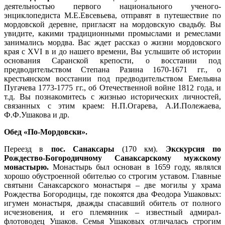
деятельностью первого национального ученого-
энциклопедиста М.Е.Евсевьева, отправят в путешествие по
мордовской деревне, пригласят на мордовскую свадьбу. Вы
увидите, какими традиционными промыслами и ремеслами
занимались мордва. Вас ждет рассказ о жизни мордовского
края с XVI в и до нашего времени, Вы услышите об истории
основания Саранской крепости, о восстании под
предводительством Степана Разина 1670-1671 гг., о
крестьянском восстании под предводительством Емельяна
Пугачева 1773-1775 гг., об Отечественной войне 1812 года, и
т.д. Вы познакомитесь с жизнью исторических личностей,
связанных с этим краем: Н.П.Огарева, А.И.Полежаева,
Ф.Ф.Ушакова и др.
Обед «По-Мордовски».
Переезд в
пос. Санаксары
(170 км).
Экскурсия по
Рождество-Богородичному Санаксарскому мужскому
монастырю.
Монастырь был основан в 1659 году, являлся
хорошо обустроенной обителью со строгим уставом. Главные
святыни Санаксарского монастыря – две могилы у храма
Рождества Богородицы, где покоятся два Феодора Ушаковых:
игумен монастыря, дважды спасавший обитель от полного
исчезновения, и его племянник – известный адмирал-
флотоводец Ушаков. Семья Ушаковых отличалась строгим