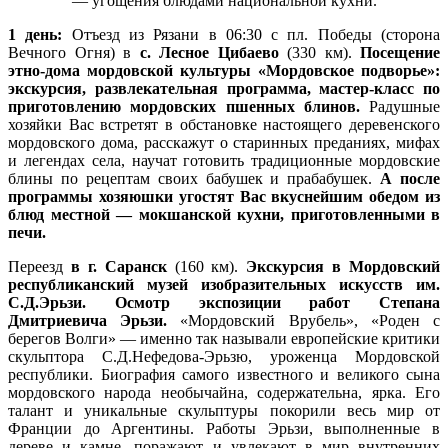
— угощения блюдами национальной кухни.
1 день:
Отъезд из Рязани в 06:30 с пл. Победы (сторона
Вечного Огня) в
с. Лесное Цибаево
(330 км).
Посещение
этно-дома мордовской культуры «Мордовское подворье»:
экскурсия, развлекательная программа, мастер-класс по
приготовлению мордовских пшенных блинов.
Радушные
хозяйки Вас встретят в обстановке настоящего деревенского
мордовского дома, расскажут о старинных преданиях, мифах
и легендах села, научат готовить традиционные мордовские
блины по рецептам своих бабушек и прабабушек.
А после
программы хозяюшки угостят Вас вкуснейшим обедом из
блюд местной — мокшанской кухни, приготовленными в
печи.
Переезд
в г. Саранск
(160 км).
Экскурсия в Мордовский
республиканский музей изобразительных искусств им.
С.Д.Эрьзи. Осмотр экспозиции работ Степана
Дмитриевича Эрьзи.
«Мордовский Врубель», «Роден c
берегов Волги» — именно так называли европейские критики
скульптора С.Д.Нефедова-Эрьзю, уроженца Мордовской
республики. Биография самого известного и великого сына
мордовского народа необычайна, содержательна, ярка. Его
талант и уникальные скульптуры покорили весь мир от
Франции до Аргентины. Работы Эрьзи, выполненные в
дереве и камне, поражают и увлекают в мир внутренних