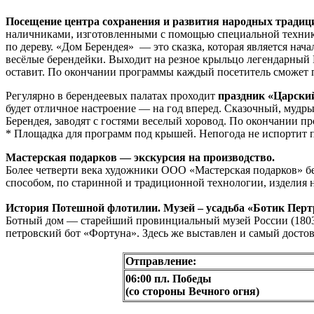
Посещение центра сохранения и развития народных традиц
наличниками, изготовленными с помощью специальной техники
по дереву. «Дом Берендея»
— это сказка, которая является нач
весёлые берендейки. Выходит на резное крыльцо легендарный 
оставит. По окончании программы каждый посетитель сможет по
Регулярно в берендеевых палатах проходит
праздник «Царски
будет отличное настроение — на год вперед. Сказочный, мудр
Берендея, заводят с гостями веселый хоровод. По окончании п
* Площадка для программ под крышей. Непогода не испортит 
Мастерская подарков — экскурсия на производство.
Более четверти века художники ООО «Мастерская подарков» бе
способом, по старинной и традиционной технологии, издели
История Потешной флотилии. Музей – усадьба «Ботик Перт
Ботный дом — старейший провинциальный музей России (1803 г
петровский бот «Фортуна». Здесь же выставлен и самый досто
Отправление:
06:00 пл. Победы
(со стороны Вечного огня)