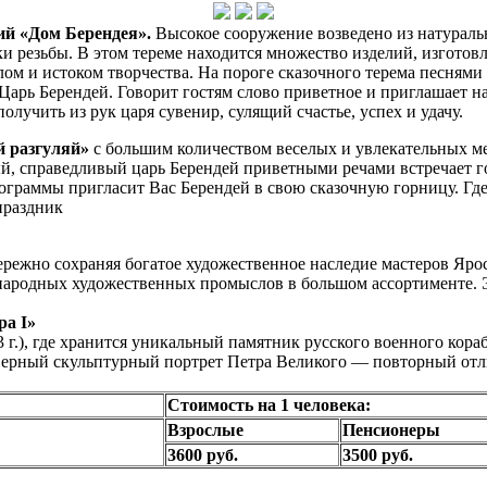
ий «Дом Берендея».
Высокое сооружение возведено из натураль
 резьбы. В этом тереме находится множество изделий, изготов
алом и истоком творчества. На пороге сказочного терема песням
Царь Берендей. Говорит гостям слово приветное и приглашает 
лучить из рук царя сувенир, сулящий счастье, успех и удачу.
й разгуляй»
с большим количеством веселых и увлекательных ме
ый, справедливый царь Берендей приветными речами встречает 
рограммы пригласит Вас Берендей в свою сказочную горницу. Гд
праздник
режно сохраняя богатое художественное наследие мастеров Яро
я народных художественных промыслов в большом ассортименте
ра I»
.), где хранится уникальный памятник русского военного кораб
верный скульптурный портрет Петра Великого — повторный отли
Стоимость на 1 человека:
Взрослые
Пенсионеры
3600 руб.
3500 руб.