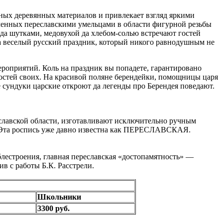
ных деревянных материалов и привлекает взгляд яркими
ленных переславскими умельцами в области фигурной резьбы
и да шутками, медовухой да хлебом-солью встречают гостей
на веселый русский праздник, который никого равнодушным не
роприятий. Коль на праздник вы попадете, гарантировано
гостей своих. На красивой поляне берендейки, помощницы царя
е сундуки царские откроют да легенды про Берендея поведают.
славской области, изготавливают исключительно ручным
. Эта роспись уже давно известна как ПЕРЕСЛАВСКАЯ.
лестроения, главная переславская «достопамятность» —
в с работы Б.К. Расстрели.
Школьники
3300 руб.