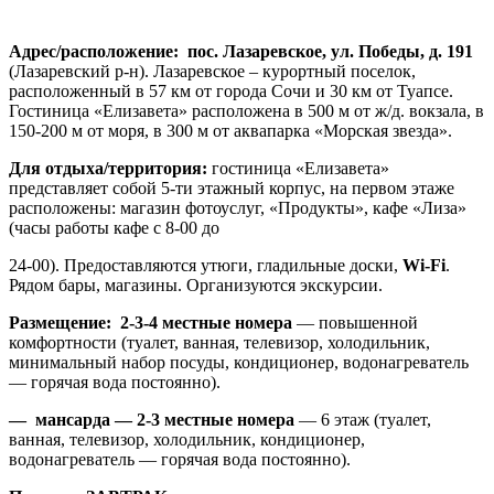
Адрес/расположение:
пос. Лазаревское, ул. Победы, д. 191
(Лазаревский р-н). Лазаревское – курортный поселок,
расположенный в 57 км от города Сочи и 30 км от Туапсе.
Гостиница «Елизавета» расположена в 500 м от ж/д. вокзала, в
150-200 м от моря, в 300 м от аквапарка «Морская звезда».
Для отдыха/территория:
гостиница «Елизавета»
представляет собой 5-ти этажный корпус, на первом этаже
расположены: магазин фотоуслуг, «Продукты», кафе «Лиза»
(часы работы кафе с 8-00 до
24-00). Предоставляются утюги, гладильные доски,
Wi-
Fi
.
Рядом бары, магазины. Организуются экскурсии.
Размещение: 2-3-4 местные номера
— повышенной
комфортности (туалет, ванная, телевизор, холодильник,
минимальный набор посуды, кондиционер, водонагреватель
— горячая вода постоянно).
— мансарда — 2-3 местные номера
— 6 этаж (туалет,
ванная, телевизор, холодильник, кондиционер,
водонагреватель — горячая вода постоянно).