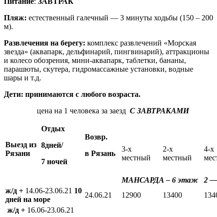
Питание
:
ЗАВТРАК
Пляж:
естественный галечный — 3 минуты ходьбы (150 – 200
м).
Развлечения на берегу:
комплекс развлечений «Морская
звезда» (аквапарк, дельфинарий, пингвинарий), аттракционы
и колесо обозрения, мини-аквапарк, таблетки, бананы,
парашюты, скутера, гидромассажные установки, водные
шары и т.д.
Дети: принимаются с любого возраста.
цена на 1 человека за заезд
С ЗАВТРАКАМИ
Отдых
Возвр.
Выезд из
8дней/
3-х
2-х
4-х
Рязани
в Рязань
местный
местный
мес
7 ночей
МАНСАРДА – 6 этаж
2 —
ж/д +
14.06-23.06.21
10
24.06.21
12900
13400
134
дней на море
ж/д +
16.06-23.06.21