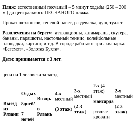
Пляж:
естественный песчаный – 5 минут ходьбы (250 – 300
м.) до центрального ПЕСЧАНОГО пляжа.
Прокат шезлонгов, теневой навес, раздевалка, душ, туалет.
Развлечения на берегу:
аттракционы, катамараны, скутера,
бананы, парашюты, настольный теннис, волейбольные
площадки, картинг, и т.д. В городе работают три аквапарка:
«Бегемот», «Золотая Бухта».
Дети:
принимаются с 3 лет.
цена на 1 человека за заезд
2-х
(4
3-х
2-х
этаж)
Отдых
4-х
местный
местный
Возвр.
местный
мансарда
Выезд
8дней/
(
2-3
(
2-3
из
в
(
3 этаж
)
разные
этаж
)
этаж
)
7
Рязани
Рязань
кровати
ночей