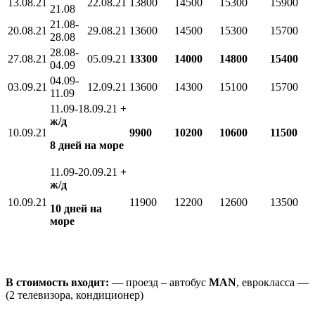
13.08.21
22.08.21
13800
14500
15300
15900
21.08
21.08-
20.08.21
29.08.21
13600
14500
15300
15700
28.08
28.08-
27.08.21
05.09.21
13300
14000
14800
15400
04.09
04.09-
03.09.21
12.09.21
13600
14300
15100
15700
11.09
11.09-18.09.21
+
ж/д
10.09.21
9900
10200
10600
11500
8 дней на море
11.09-20.09.21
+
ж/д
10.09.21
11900
12200
12600
13500
10 дней на
море
В стоимость входит:
— проезд – автобус
MAN
, еврокласса —
(2 телевизора, кондиционер)