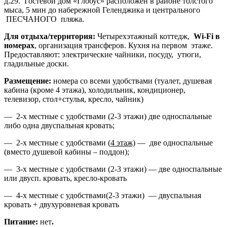
д.29. Гостевой дом «Глобус» расположен в районе толстого
мыса, 5 мин до набережной Геленджика и центрального
ПЕСЧАНОГО пляжа.
Для отдыха/территория:
Четырехэтажный коттедж,
Wi-Fi в
номерах
, организация трансферов. Кухня на первом этаже.
Предоставляют: электрические чайники, посуду, утюги,
гладильные доски.
Размещение:
номера со всеми удобствами (туалет, душевая
кабина (кроме 4 этажа), холодильник, кондиционер,
телевизор, стол+стулья, кресло, чайник)
— 2-х местные с удобствами (2-3 этажи) две односпальные
либо одна двуспальная кровать;
— 2-х местные с удобствами (
4 этаж)
— две односпальные
(вместо душевой кабины – поддон);
— 3-х местные с удобствами (2-3 этажи) — две односпальные
или двусп. кровать, кресло-кровать
— 4-х местные с удобствами(2-3 этажи) — двуспальная
кровать + двухуровневая кровать
Питание:
нет
.