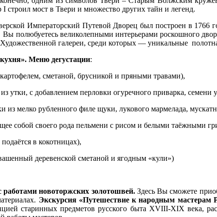
 конечно, одним из символов Твери – Старым Волжским круже
I строил мост в Твери и множество других тайн и легенд.
ерской Императорский Путевой Дворец был построен в 1766 го
у. Вы полюбуетесь великолепными интерьерами роскошного двор
 Художественной галереи, среди которых — уникальные полотна
 кухня». Меню дегустации
:
картофелем, сметаной, брусникой и пряными травами),
з утки, с добавлением перловки огуречного приварка, семени ук
и из мелко рубленного филе щуки, лукового мармелада, мускатн
щее собой своего рода пельмени с рисом и белыми таёжными гри
 подаётся в кокотницах),
квашенный деревенской сметаной и ягодным «кули»)
 с работами новоторжских золотошвей.
Здесь Вы сможете прио
материалах.
Экскурсия «Путешествие к народным мастерам Р
цией старинных предметов русского быта XVIII-XIX века, ра