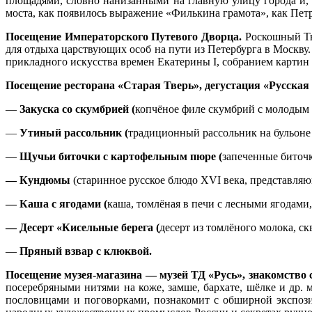
площадями, словно нанизанными на главную улицу города и,
моста, как появилось выражение «Филькина грамота», как Петр 
Посещение Императорского Путевого Дворца.
Роскошный Тв
для отдыха царствующих особ на пути из Петербурга в Москв
прикладного искусства времен Екатерины I, собранием картин
Посещение ресторана «Старая Тверь», дегустация «Русская
—
Закуска со скумбрией (
копчёное филе скумбрий с молодым 
—
Утиный рассольник (
традиционный рассольник на бульоне и
—
Щ
учьи биточки с картофельным пюре (
запеченные биточк
— Кундюмы
(старинное русское блюдо XVI века, представляю
— Каша с ягодами (
каша, томлёная в печи с лесными ягодами,
— Десерт «Кисельные берега (
десерт из томлёного молока, с
—
Пряный взвар с клюквой.
Посещение музея-магазина — музей ТД «Русь», знакомство
посеребряными нитями на коже, замше, бархате, шёлке и др. 
пословицами и поговорками, познакомит с обширной экспози