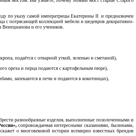
вным мостом. Вы узнаете, почему Новый мост старше Старого
ду по указу самой императрицы Екатерины II и предназначен
ца с потрясающей коллекцией мебели и шедевров декоративно-
 Венецианова и его учеников.
ропа, подаётся с отварной уткой, зеленью и сметаной),
ого ореха и перца подаются с картофельным пюре),
бами, запекаются в печи и подаются в кокотницах),
брести разнообразные изделия, выполненные позолоченными и
оссии»,
сопровождаемая интересными сказаниями, былинами,
сскажет о многовековой истории всемирно известных брендов