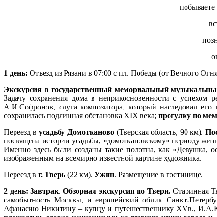
побываете 
вс
поз
о
1 день:
Отъезд из Рязани в 07:00 с пл. Победы (от Вечного Огн
Экскурсия в государственный мемориальный музыкальный
Задачу сохранения дома в неприкосновенности с успехом р
А.И.Софронов, слуга композитора, который наследовал его
сохранилась подлинная обстановка XIX века;
прогулку по мем
Переезд в
усадьбу Домотканово
(Тверская область, 90 км).
По
посвящена истории усадьбы, «домоткановскому» периоду жизн
Именно здесь были созданы такие полотна, как «Девушка, 
изображенным на всемирно известной картине художника.
Переезд в
г. Тверь
(22 км).
Ужин
. Размещение в гостинице.
2 день: Завтрак
.
Обзорная экскурсия по Твери.
Старинная Тв
самобытность Москвы, и европейский облик Санкт-Петербур
Афанасию Никитину – купцу и путешественнику XVв., И.А.К