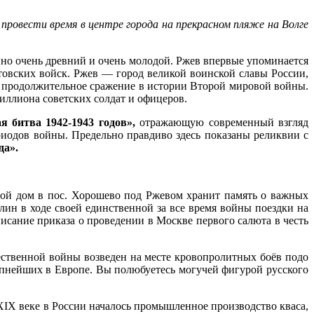
провести время в центре города на прекрасном пляже на Волге
нно очень древний и очень молодой. Ржев впервые упоминается
итовских войск. Ржев — город великой воинской славы России,
и продолжительное сражение в истории Второй мировой войны.
миллиона советских солдат и офицеров.
я битва 1942-1943 годов»,
отражающую современный взгляд
риодов войны. Предельно правдиво здесь показаны реликвии с
да».
ой дом в пос. Хорошево под Ржевом хранит память о важных
ин в ходе своей единственной за все время войны поездки на
сание приказа о проведении в Москве первого салюта в честь
ственной войны возведен на месте кровопролитных боёв подо
упнейших в Европе. Вы полюбуетесь могучей фигурой русского
IX веке в России началось промышленное производство кваса,