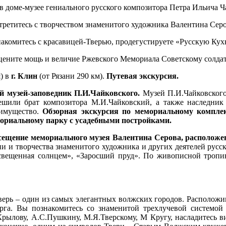
в доме-музее гениального русского композитора Петра Ильича Ч
третитесь с творчеством знаменитого художника Валентина Сер
накомитесь с красавицей-Тверью, продегустируете «Русскую Кух
цените мощь и величие Ржевского Мемориала Советскому солдат
я) в
г. Клин
(от Рязани 290 км).
Путевая экскурсия.
 музей-заповедник П.И.Чайковского.
Музей П.И.Чайковского 
ешили брат композитора М.И.Чайковский, а также наследник
 имущество.
Обзорная экскурсия по мемориальному компле
ориальному парку с усадебными постройками.
сещение мемориального музея Валентина Серова, расположе
и и творчества знаменитого художника и других деятелей русск
освещенная солнцем», «Заросший пруд». По живописной тропи
ерь – один из самых элегантных волжских городов. Расположив
га. Вы познакомитесь со знаменитой трехлучевой системой 
рылову, А.С.Пушкину, М.Я.Тверскому, М Кругу, насладитесь в