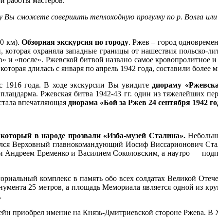
й работы мастеров.
у Вы сможете совершить теплоходную прогулку по р. Волга или 
0 км).
Обзорная экскурсия по городу
. Ржев – город одновреме
ти, которая охраняла западные границы от нашествия польско-л
до» и «после». Ржевской битвой названо самое кровопролитное 
оторая длилась с января по апрель 1942 года, составили более 
с 1916 года. В ходе экскурсии Вы увидите
диораму «Ржевска
 плацдарма. Ржевская битва 1942-43 гг. один из тяжелейших пе
 стала впечатляющая
диорама «Бой за Ржев 24 сентября 1942 го
 который в народе прозвали «Изба-музей Сталина».
Небольш
ливался Верховный главнокомандующий Иосиф Виссарионович Стал
и Андреем Еременко и Василием Соколовским, а наутро — подпи
риальный комплекс в память обо всех солдатах Великой Отече
умента 25 метров, а площадь Мемориала является одной из кр
.
н приобрел имение на Князь-Дмитриевской стороне Ржева. В X