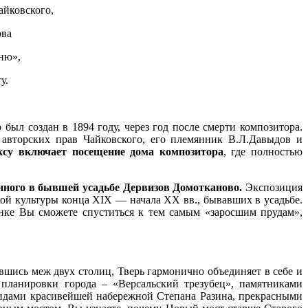
айковского,
ова
ню»,
у.
был создан в 1894 году, через год после смерти композитора.
 авторских прав Чайковского, его племянник В.Л.Давыдов и
ксу включает посещение дома композитора
, где полностью
нного в бывшей усадьбе Дервизов Домотканово.
Экспозиция
ой культуры конца XIX — начала XX вв., бывавших в усадьбе.
нке Вы сможете спуститься к тем самым «заросшим прудам»,
шись меж двух столиц, Тверь гармонично объединяет в себе и
планировки города – «Версальский трезубец», памятниками
идами красивейшей набережной Степана Разина, прекрасными