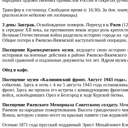
народных художественных промыслов России и секретах ручно
Трансфер в гостиницу. Свободное время (с 16:30).
За доп. плат
(расположен недалеко от гостиницы).
3 день: Завтрак.
Освобождение номеров. Переезд в
г. Ржев
(12
в середине XII века, на протяжении веков играл роль крепос
Великая Отечественная война разделила историю города на «
Общие потери в Ржевско-Вяземской наступательной операции, к
Посещение Краеведческого музея
, ведущего свою историю 
историков на военные действия в районе Ржевско-Вяземского
полей сражений и подлинные документы тех лет. Ядром музея
Обед в кафе.
Посещение музея «Калининский фронт. Август 1943 года»,
событиях. Здесь в ночь с 4 на 5 августа 1943 года останав
фронт. Здесь же прошла его встреча с командующими фронтам
войск, освободивших Орел и Белгород в ходе Курской битвы.
Посещение Ржевского Мемориала Советскому солдату.
Мемо
Ржевом на народные пожертвования. Высота грандиозного мон
Воина, которую словно несет на крыльях памяти стая журавлей
Осенью 1871 года прусский подданный Эрнст Михайлович Клей