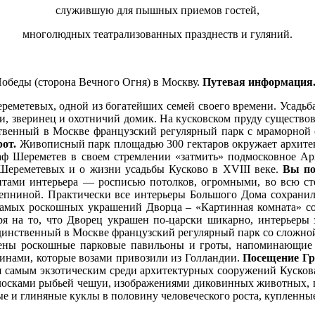
служившую для пышных приемов гостей,
многолюдных театрализованных празднеств и гуляний.
 Победы (сторона Вечного Огня) в Москву.
Путевая информация
еметевых, одной из богатейших семей своего времени. Усадьба 
и, зверинец и охотничий домик. На кусковском пруду существо
ственный в Москве французский регулярный парк с мраморной 
рот.
Живописный парк площадью 300 гектаров окружает архите
аф Шереметев в своем стремлении «затмить» подмосковное Ар
 Шереметевых и о жизни усадьбы Кусково в XVIII веке.
Вы пос
ами интерьера — росписью потолков, огромными, во всю сте
епниной. Практически все интерьеры Большого Дома сохранили
самых роскошных украшений Дворца – «Картинная комната» со
ря на то, что Дворец украшен по-царски шикарно, интерьеры
динственный в Москве французский регулярный парк со сложной 
дены роскошные парковые павильоны и гроты, напоминающие 
инами, которые возами привозили из Голландии.
Посещение Г
я самым экзотическим среди архитектурных сооружений Кускова.
лосками рыбьей чешуи, изображениями диковинных животных, пт
ые и глиняные куклы в половину человеческого роста, купленны