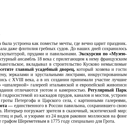
.
была устроена как поместье мечты, где вечно царит праздник.
вала даже флотилия гребных судов. До наших дней сохранилось
скульптурой, прудами и павильонами.
Экскурсия по «Музею-
ктурный ансамбль 18 века с прилегающим к нему французским
хангельское, вкладывал в строительство Кусково немыслимые
етите главный усадебный дворец,
который хозяева и гости
ну, зеркалами и хрустальными люстрами, инкрустированным
сь с XVIII века, а в их создании принимали участие лучшие
 «шпалерной» галереей итальянской и европейской живописи
 здания отличаются уютом и камерностью.
Регулярный Парк
гидросистемой из каскадов прудов, каналов и мостов, устроен
гроты Петергофа и Царского села, с картинными галереями,
рота —
единственного в России павильона, сохранившего свою
 Интерьер погружает зрителя в сказочный, экзотический мир:
иц и рыб, и узорами из 24 видов раковин моллюсков на фоне
е графом Шереметевым в 1775 году специально для Грота.