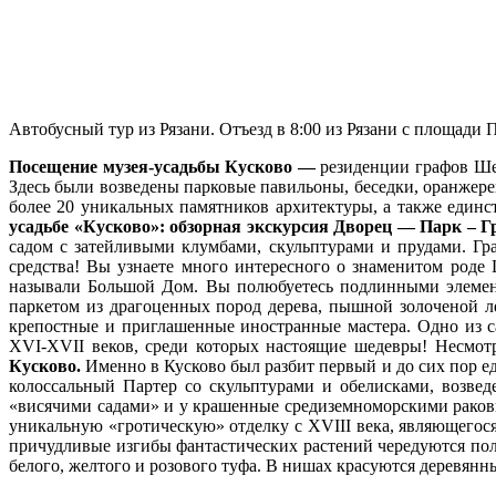
Автобусный тур из Рязани. Отъезд в 8:00 из Рязани с площади
Посещение музея-усадьбы Кусково —
резиденции графов Шер
Здесь были возведены парковые павильоны, беседки, оранжере
более 20 уникальных памятников архитектуры, а также един
усадьбе «Кусково»: обзорная экскурсия Дворец — Парк – Г
садом с затейливыми клумбами, скульптурами и прудами. Гр
средства! Вы узнаете много интересного о знаменитом роде
называли Большой Дом. Вы полюбуетесь подлинными элемент
паркетом из драгоценных пород дерева, пышной золоченой л
крепостные и приглашенные иностранные мастера. Одно из 
XVI-XVII веков, среди которых настоящие шедевры! Несмот
Кусково.
Именно в Кусково был разбит первый и до сих пор е
колоссальный Партер со скульптурами и обелисками, возве
«висячими садами» и у крашенные средиземноморскими раков
уникальную «гротическую» отделку с XVIII века, являющегос
причудливые изгибы фантастических растений чередуются по
белого, желтого и розового туфа. В нишах красуются деревянн