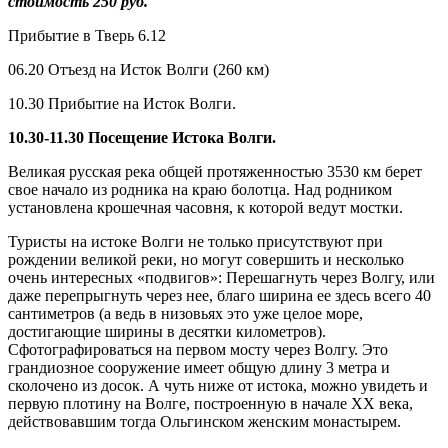
стоимость 250 руб.
Прибытие в Тверь 6.12
06.20 Отъезд на Исток Волги (260 км)
10.30 Прибытие на Исток Волги.
10.30-11.30 Посещение Истока Волги.
Великая русская река общей протяженностью 3530 км берет
свое начало из родника на краю болотца. Над родником
установлена крошечная часовня, к которой ведут мостки.
Туристы на истоке Волги не только присутствуют при
рождении великой реки, но могут совершить и несколько
очень интересных «подвигов»: Перешагнуть через Волгу, или
даже перепрыгнуть через нее, благо ширина ее здесь всего 40
сантиметров (а ведь в низовьях это уже целое море,
достигающие ширины в десятки километров).
Сфотографироваться на первом мосту через Волгу. Это
грандиозное сооружение имеет общую длину 3 метра и
сколочено из досок. А чуть ниже от истока, можно увидеть и
первую плотину на Волге, построенную в начале ХХ века,
действовавшим тогда Ольгинском женским монастырем.