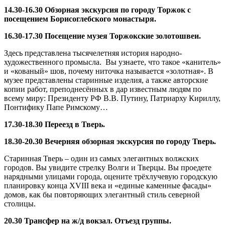
14.30-16.30 Обзорная экскурсия по городу Торжок с
посещением Борисоглебского монастыря.
16.30-17.30 Посещение музея Торжокские золотошвеи.
Здесь представлена тысячелетняя история народно-
художественного промысла. Вы узнаете, что такое «канитель»
и «кованый» шов, почему ниточка называется «золотная». В
музее представлены старинные изделия, а также авторские
копии работ, преподнесённых в дар известным людям по
всему миру: Президенту РФ В.В. Путину, Патриарху Кириллу,
Понтифику Папе Римскому…
17.30-18.30 Переезд в Тверь.
18.30-20.30 Вечерняя обзорная экскурсия по городу Тверь.
Старинная Тверь – один из самых элегантных волжских
городов. Вы увидите стрелку Волги и Тверцы. Вы проедете
нарядными улицами города, оцените трёхлучевую городскую
планировку конца XVIII века и «единые каменные фасады»
домов, как бы повторяющих элегантный стиль северной
столицы.
20.30 Трансфер на ж/д вокзал. Отъезд группы.