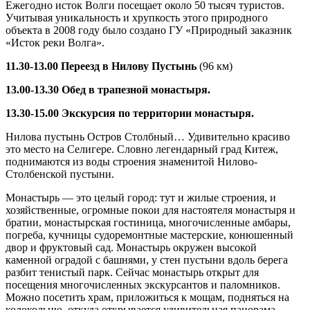
Ежегодно исток Волги посещает около 50 тысяч туристов.
Учитывая уникальность и хрупкость этого природного
объекта в 2008 году было создано ГУ «Природный заказник
«Исток реки Волга».
11.30-13.00 Переезд в Нилову Пустынь
(96 км)
13.00-13.30 Обед в трапезной монастыря.
13.30-15.00 Экскурсия по территории монастыря.
Нилова пустынь Остров Столбный… Удивительно красиво
это место на Селигере. Словно легендарный град Китеж,
поднимаются из воды строения знаменитой Нилово-
Столбенской пустыни.
Монастырь — это целый город: тут и жилые строения, и
хозяйственные, огромные покои для настоятеля монастыря и
братии, монастырская гостиница, многочисленные амбары,
погреба, кучницы судоремонтные мастерские, конюшенный
двор и фруктовый сад. Монастырь окружен высокой
каменной оградой с башнями, у стен пустыни вдоль берега
разбит тенистый парк. Сейчас монастырь открыт для
посещения многочисленных экскурсантов и паломников.
Можно посетить храм, приложиться к мощам, подняться на
колокольню, откуда открывается удивительная панорама