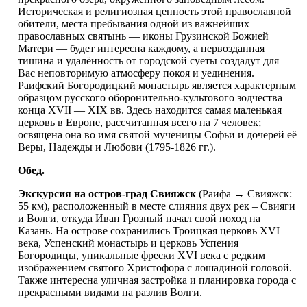
Историческая и религиозная ценность этой православной
обители, места пребывания одной из важнейших
православных святынь — иконы Грузинской Божией
Матери — будет интересна каждому, а первозданная
тишина и удалённость от городской суеты создадут для
Вас неповторимую атмосферу покоя и уединения.
Раифский Богородицкий монастырь является характерным
образцом русского оборонительно-культового зодчества
конца XVII — XIX вв. Здесь находится самая маленькая
церковь в Европе, рассчитанная всего на 7 человек;
освящена она во имя святой мученицы Софьи и дочерей её
Веры, Надежды и Любови (1795-1826 гг.).
Обед.
Экскурсия на остров-град Свияжск
(Раифа → Свияжск:
55 км), расположенный в месте слияния двух рек – Свияги
и Волги, откуда Иван Грозный начал свой поход на
Казань. На острове сохранились Троицкая церковь XVI
века, Успенский монастырь и церковь Успения
Богородицы, уникальные фрески XVI века c редким
изображением святого Христофора с лошадиной головой.
Также интересна уличная застройка и планировка города c
прекрасными видами на разлив Волги.