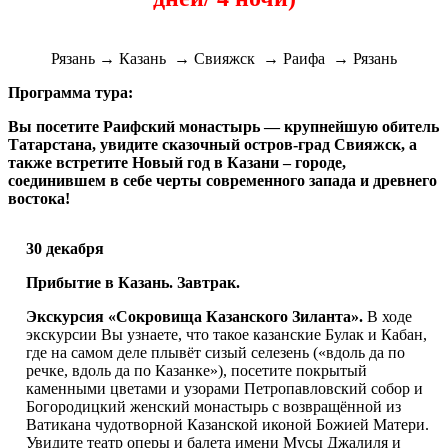
Рязань → Казань → Свияжск → Раифа → Рязань
Программа тура:
Вы посетите Раифский монастырь — крупнейшую обитель
Татарстана, увидите сказочный остров-град Свияжск, а
также встретите Новый год в Казани – городе,
соединившем в себе черты современного запада и древнего
востока!
30 декабря
Прибытие в Казань. Завтрак.
Экскурсия «Сокровища Казанского Зиланта».
В ходе
экскурсии Вы узнаете, что такое казанские Булак и Кабан,
где на самом деле плывёт сизый селезень («вдоль да по
речке, вдоль да по Казанке»), посетите покрытый
каменными цветами и узорами Петропавловский собор и
Богородицкий женский монастырь с возвращённой из
Ватикана чудотворной Казанской иконой Божией Матери.
Увидите театр оперы и балета имени Мусы Джалиля и