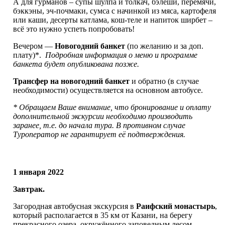
А для гурманов – супы шулпа и толкач, бэлеши, перемячи,
бэккэны, эч-почмаки, сумса с начинкой из мяса, картофеля
или каши, десерты катлама, кош-теле и напиток ширбет –
всё это нужно успеть попробовать!
Вечером —
Новогодний банкет
(по желанию и за доп.
плату)*.
Подробная информация о меню и программе
банкета будет опубликована позже.
Трансфер на новогодний банкет
и обратно (в случае
необходимости) осуществляется на основном автобусе.
* Обращаем Ваше внимание, что бронирование и оплату
дополнительной экскурсии необходимо производить
заранее, т.е. до начала тура. В противном случае
Туроператор не гарантирует её подтверждения.
1 января 2022
Завтрак.
Загородная автобусная экскурсия в
Раифский монастырь
,
который располагается в 35 км от Казани, на берегу
прекрасного озера, окружённого заповедным лесом.