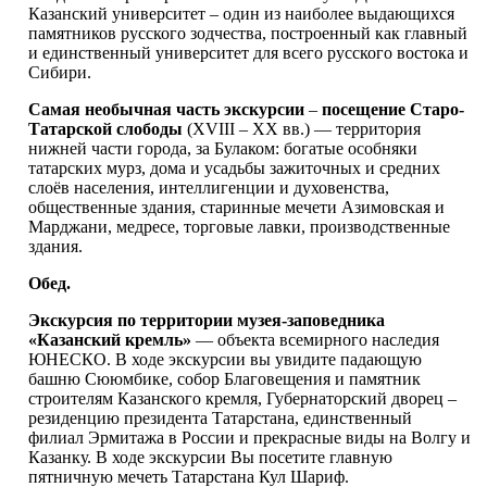
Казанский университет – один из наиболее выдающихся
памятников русского зодчества, построенный как главный
и единственный университет для всего русского востока и
Сибири.
Самая необычная часть экскурсии
–
посещение Старо-
Татарской слободы
(XVIII – XX вв.) — территория
нижней части города, за Булаком: богатые особняки
татарских мурз, дома и усадьбы зажиточных и средних
слоёв населения, интеллигенции и духовенства,
общественные здания, старинные мечети Азимовская и
Марджани, медресе, торговые лавки, производственные
здания.
Обед.
Экскурсия по территории музея-заповедника
«Казанский кремль»
— объекта всемирного наследия
ЮНЕСКО. В ходе экскурсии вы увидите падающую
башню Сююмбике, собор Благовещения и памятник
строителям Казанского кремля, Губернаторский дворец –
резиденцию президента Татарстана, единственный
филиал Эрмитажа в России и прекрасные виды на Волгу и
Казанку. В ходе экскурсии Вы посетите главную
пятничную мечеть Татарстана Кул Шариф.