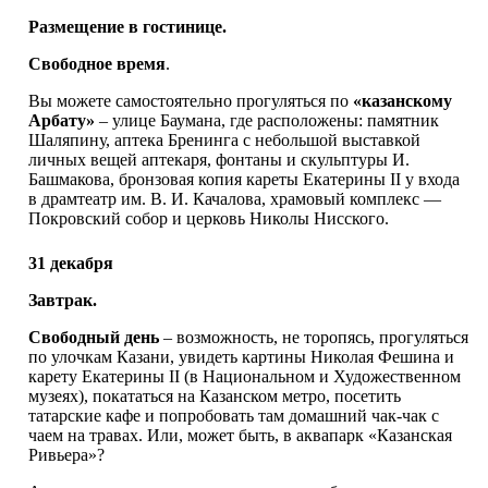
Размещение в гостинице.
Свободное время
.
Вы можете самостоятельно прогуляться по
«казанскому
Арбату»
– улице Баумана, где расположены: памятник
Шаляпину, аптека Бренинга с небольшой выставкой
личных вещей аптекаря, фонтаны и скульптуры И.
Башмакова, бронзовая копия кареты Екатерины II у входа
в драмтеатр им. В. И. Качалова, храмовый комплекс —
Покровский собор и церковь Николы Нисского.
31 декабря
Завтрак.
Свободный день
– возможность, не торопясь, прогуляться
по улочкам Казани, увидеть картины Николая Фешина и
карету Екатерины II (в Национальном и Художественном
музеях), покататься на Казанском метро, посетить
татарские кафе и попробовать там домашний чак-чак с
чаем на травах. Или, может быть, в аквапарк «Казанская
Ривьера»?