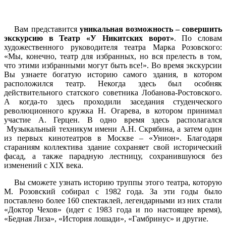
Вам представится
уникальная возможность – совершить
экскурсию в Театр «У Никитских ворот»
. По словам
художественного руководителя театра Марка Розовского:
«Мы, конечно, театр для избранных, но вся прелесть в том,
что этими избранными могут быть все!». Во время экскурсии
Вы узнаете богатую историю самого здания, в котором
расположился театр. Некогда здесь был особняк
действительного статского советника Лобанова-Ростовского.
А когда-то здесь проходили заседания студенческого
революционного кружка Н. Огарева, в котором принимал
участие А. Герцен. В одно время здесь располагался
Музыкальный техникум имени А.Н. Скрябина, а затем один
из первых кинотеатров в Москве – «Унион». Благодаря
стараниям коллектива здание сохраняет свой исторический
фасад, а также парадную лестницу, сохранившуюся без
изменений с XIX века.
Вы сможете узнать историю труппы этого театра, которую
М. Розовский собирал с 1982 года. За эти годы было
поставлено более 160 спектаклей, легендарными из них стали
«Доктор Чехов» (идет с 1983 года и по настоящее время),
«Бедная Лиза», «История лошади», «Гамбринус» и другие.