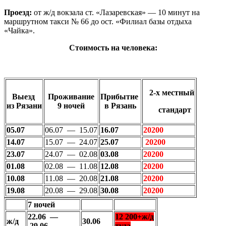
Проезд:
от ж/д вокзала ст. «Лазаревская» — 10 минут на
маршрутном такси № 66 до ост. «Филиал базы отдыха
«Чайка».
Стоимость на человека:
2-х местный
Выезд
Проживание
Прибытие
из Рязани
9 ночей
в Рязань
стандарт
05.07
06.07 — 15.07
16.07
20200
14.07
15.07 — 24.07
25.07
20200
23.07
24.07 — 02.08
03.08
20200
01.08
02.08 — 11.08
12.08
20200
10.08
11.08 — 20.08
21.08
20200
19.08
20.08 — 29.08
30.08
20200
7 ночей
22.06 —
12 200+ж/д
ж/д
30.06
29.06
туда