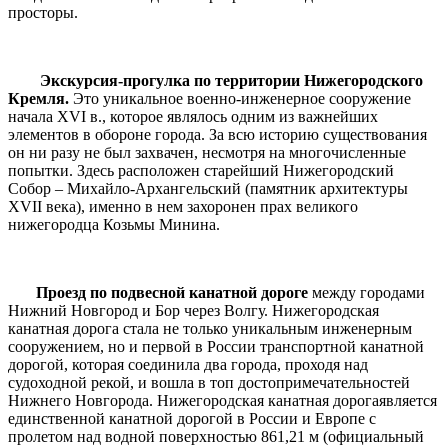
просторы.
Экскурсия-прогулка по территории Нижегородского
Кремля.
Это уникальное военно-инженерное сооружение
начала XVI в., которое являлось одним из важнейших
элементов в обороне города. За всю историю существования
он ни разу не был захвачен, несмотря на многочисленные
попытки. Здесь расположен старейший Нижегородский
Собор – Михайло-Архангельский (памятник архитектуры
ХVII века), именно в нем захоронен прах великого
нижегородца Козьмы Минина.
Проезд по подвесной канатной дороге
между городами
Нижний Новгород и Бор через Волгу. Нижегородская
канатная дорога стала не только уникальным инженерным
сооружением, но и первой в России транспортной канатной
дорогой, которая соединила два города, проходя над
судоходной рекой, и вошла в топ достопримечательностей
Нижнего Новгорода. Нижегородская канатная дорогаявляется
единственной канатной дорогой в России и Европе с
пролетом над водной поверхностью 861,21 м (официальный