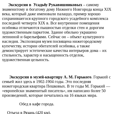
Экскурсия в Усадьбу Рукавишниковых
– самому
знаменитому и богатому дому Нижнего Новгорода конца XIX
века, который даже именовали палаццо, пример хорошо
сохранившегося крупного городского усадебного комплекса
последней четверти ХIХ в. Все внутренние помещения
особняка отличаются пышностью отделки стен и дорогим
художественным паркетом. Здание обильно украшено
лепниной и барельефами. Сейчас он – объект культурного
наследия. Экспозиция музея посвящена нижегородскому
купечеству, истории обитателей особняка, а также
демонстрирует эстетические качества интерьеров дома – их
стильность, характер и насыщенность отделок,
художественная цельность.
Экскурсия в музей-квартиру А. М. Горького
. Горький с
семьей жил здесь в 1902-1904 годы. Это последняя
нижегородская квартира Пешковых. В те годы М. Горький —
«европейски знаменитый писатель», им написано более 50
произведений, которые печатались на 16 языках мира.
Обед в кафе города.
Отъезд в Рязань (420 км).