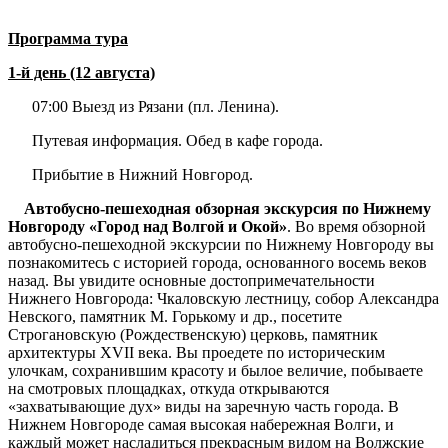
Программа тура
1-й день (12 августа)
07:00 Выезд из Рязани (пл. Ленина).
Путевая информация. Обед в кафе города.
Прибытие в Нижний Новгород.
Автобусно-пешеходная обзорная экскурсия по Нижнему
Новгороду «Город над Волгой и Окой»
. Во время обзорной
автобусно-пешеходной экскурсии по Нижнему Новгороду вы
познакомитесь с историей города, основанного восемь веков
назад. Вы увидите основные достопримечательности
Нижнего Новгорода: Чкаловскую лестницу, собор Александра
Невского, памятник М. Горькому и др., посетите
Строгановскую (Рождественскую) церковь, памятник
архитектуры ХVII века. Вы проедете по историческим
улочкам, сохранившим красоту и былое величие, побываете
на смотровых площадках, откуда открываются
«захватывающие дух» виды на заречную часть города. В
Нижнем Новгороде самая высокая набережная Волги, и
каждый может насладиться прекрасным видом на Волжские