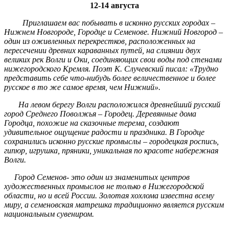
12-14
августа
Приглашаем вас побывать в исконно русских городах –
Нижнем Новгороде, Городце и Семенове.
Нижний Новгород –
один из оживленных перекрестков, расположенных на
пересечении древних караванных путей,
на слиянии двух
великих рек Волги и Оки, соединяющих свои воды под стенами
нижегородского Кремля. Поэт К. Случевский писал: «Трудно
представить себе что-нибудь более величественное и более
русское в то же самое время, чем Нижний».
На левом берегу Волги расположился древнейший русский
город Среднего Поволжья – Городец. Деревянные дома
Городца, похожие на сказочные терема, создают
удивительное ощущение радости и праздника. В Городце
сохранились исконно русские промыслы – городецкая роспись,
гипюр, игрушка, пряники, уникальная по красоте набережная
Волги.
Город Семенов- это один из знаменитых центров
художественных промыслов не только в Нижегородской
области, но и всей России. Золотая хохлома известна всему
миру, а семеновская матрешка традиционно является русским
национальным сувениром.