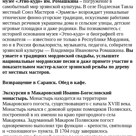
музее «Этно-кудо» им. Ромашкина –
погружение в
самобытный мир эрзянской культуры
.
В селе Подлесная Тавла
местный Союз Мастеров «Эрьмезь» возрождает уникальные
этнические финно-угорские традиции, искусными работами
местных резчиков украшены дома и сельские улицы, детские
игровые площадки и даже родники. Вы познакомитесь с
историей основания музея «Этно-кудо» и биографией его
основателя — известного не только в Республике Мордовия,
но и в России фольклориста, музыканта, педагога, собирателя
эрзянской культуры — Владимира Ивановича Ромашкина.
Вы
узнаете о традициях мордовской свадьбы, услышите
национальные мордовские песни и даже примете участие в
показательном мастер-классе эрзянской резьбы по дереву
от местных мастеров.
Возвращение в Саранск. Обед в кафе.
Экскурсия в Макаровский Иоанно-Богословский
монастырь.
Монастырь находится на территории
Макаровского погоста, существовавшего с начала XVIII века.
Монастырь начался с домовой церкви помещиков Полянских,
построенной в их имении на краю пригородного села
Макаровка. Задуманный Макаром Полянским погост
одновременно выполнял три функции – крепости, святилища
и «сполошного» пункта. В 1704 году завершилось