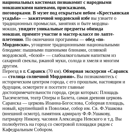
национальных костюмах познакомит с
народными
мокшанскими напевами, присказками,
поговорками
.
В
музее под открытым небом «Крестьянская
усадьба»
—
зажиточной мордовской избе
вы узнаете о
традиционных промыслах, занятиях и быте мордвы-
мокши,
увидите уникальные предметы обихода
мокшан
,
примите участие в мастер-классе по лапте-
плетению
. По окончании программы —
обед «по-
Мордовски»,
угощение традиционными национальными
блюдами: пышными пшенными блинами, селянкой
мордовской, «бозой» — слабоалкогольным напитком из
сахарной свеклы, ржаной муки, солода и хмеля и многим
другим.
Переезд в
г. Саранск
(70 км).
Обзорная экскурсия «Саранск
— столица солнечной Мордовии».
Вы познакомитесь с
историческим центром города, с его прошлым, настоящим и
будущим, осмотрите и посетите главные
достопримечательности города, среди которых: Площадь
Тысячелетия, театр Оперы и Балета, самая древняя церковь
Саранска — церковь Иоанна-Богослова, Соборная площадь,
новый, крупнейший в Поволжье, собор им. Св. Ф.Ушакова
(внешний осмотр), памятник адмиралу Ф.Ф.Ушакову,
патриарху Никону, часовня Александра Невского и т.д. Вы
полюбуетесь на город со смотровой площадки рядом с
Кафедральным Собором.