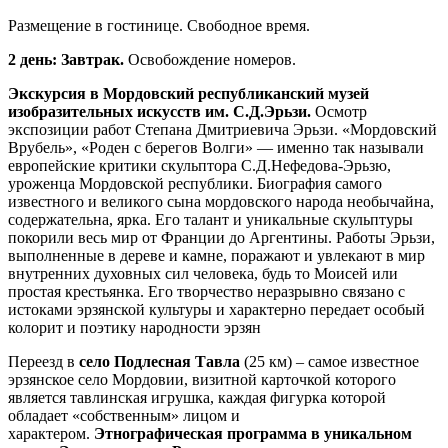
Размещение в гостинице. Свободное время.
2 день: Завтрак.
Освобождение номеров.
Экскурсия в Мордовский республиканский музей
изобразительных искусств им. С.Д.Эрьзи.
Осмотр
экспозиции работ Степана Дмитриевича Эрьзи. «Мордовский
Врубель», «Роден c берегов Волги» — именно так называли
европейские критики скульптора С.Д.Нефедова-Эрьзю,
уроженца Мордовской республики. Биография самого
известного и великого сына мордовского народа необычайна,
содержательна, ярка. Его талант и уникальные скульптуры
покорили весь мир от Франции до Аргентины. Работы Эрьзи,
выполненные в дереве и камне, поражают и увлекают в мир
внутренних духовных сил человека, будь то Моисей или
простая крестьянка. Его творчество неразрывно связано с
истоками эрзянской культуры и характерно передает особый
колорит и поэтику народности эрзян
Переезд в
село Подлесная Тавла
(25 км) – самое известное
эрзянское село Мордовии, визитной карточкой которого
является тавлинская игрушка, каждая фигурка которой
обладает «собственным» лицом и
характером.
Этнографическая программа в уникальном