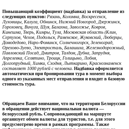
Повышающий коэффициент (надбавка) за отправление из
следующих пунктов:
Рязань, Коломна, Воскресенск,
Луховицы, Калуга, Обнинск, Нижний Новгород, Дзержинск,
Гороховец, Вичуга, Шуя, Балахна, Заволжье, Ковров,
Кинешма, Тверь, Кимры, Тула, Московская область (Клин,
Серпухов, Чехов, Подольск, Раменское, Жуковский, Люберцы,
Домодедово, Наро-Фоминск, Солнечногорск, Зеленоград,
Орехово-Зуево, Электросталь, Балашиха, Железнодорожный,
Павловский Посад, Дмитров, Талдом, Дубна, Запрудня,
Апрелевка, Селятино, Троицк, Голицыно, Лобня,
Долгопрудный, Химки, Сходня, Лыткарино, Краснознаменск
составляет 1000 рублей с человека.
Надбавка оформляется
автоматически при бронировании тура в момент выбора
одного из указанных мест отправления и входит в базовую
стоимость тура.
Обращаем Ваше внимание, что на территории Белоруссии
в обращении действует национальная валюта —
белорусский рубль. Сопровождающий на маршруте
организует обмен валюты для туристов, т.е. для этого
предусмотрено время в рамках программы. Также