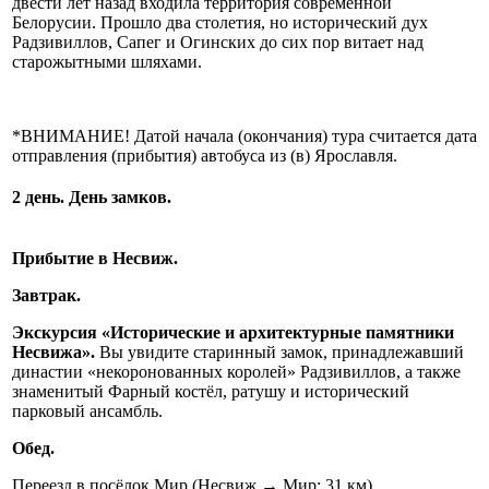
двести лет назад входила территория современной
Белорусии. Прошло два столетия, но исторический дух
Радзивиллов, Сапег и Огинских до сих пор витает над
старожытными шляхами.
*ВНИМАНИЕ! Датой начала (окончания) тура считается дата
отправления (прибытия) автобуса из (в) Ярославля.
2 день. День замков.
Прибытие в Несвиж.
Завтрак.
Экскурсия «Исторические и архитектурные памятники
Несвижа».
Вы увидите старинный замок, принадлежавший
династии «некоронованных королей» Радзивиллов, а также
знаменитый Фарный костёл, ратушу и исторический
парковый ансамбль.
Обед.
Переезд в посёлок Мир (Несвиж → Мир: 31 км).