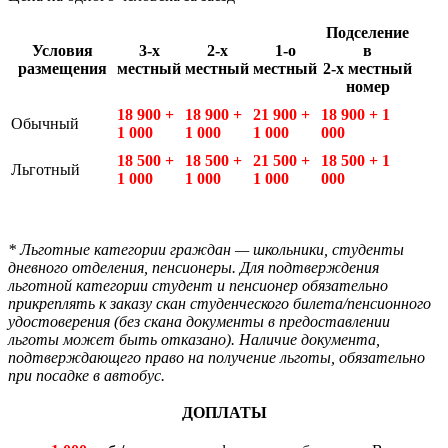
Подселение
Условия
3-х
2-х
1-о
в
размещения
местный
местный
местный
2-х местный
номер
18 900 +
18 900 +
21 900 +
18 900 + 1
Обычный
1 000
1 000
1 000
000
18 500 +
18 500 +
21 500 +
18 500 + 1
Льготный
1 000
1 000
1 000
000
* Льготные категории граждан — школьники, студенты
дневного отделения, пенсионеры. Для подтверждения
льготной категории студент и пенсионер обязательно
прикреплять к заказу скан студенческого билета/пенсионного
удостоверения (без скана документы в предоставлении
льготы может быть отказано). Наличие документа,
подтверждающего право на получение льготы, обязательно
при посадке в автобус.
ДОПЛАТЫ