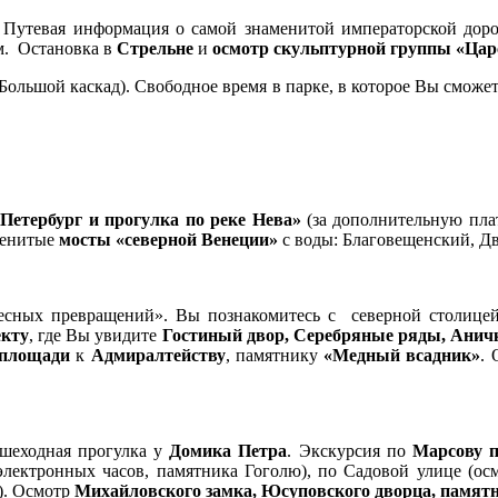
. Путевая информация о самой знаменитой императорской дор
м. Остановка в
Стрельне
и
осмотр скульптурной группы «Цар
Большой каскад). Свободное время в парке, в которое Вы смож
Петербург и прогулка по реке Нева»
(за дополнительную плат
аменитые
мосты «северной Венеции»
с воды: Благовещенский, Д
есных превращений». Вы познакомитесь с северной столице
екту
, где Вы увидите
Гостиный двор, Серебряные ряды, Аничк
 площади
к
Адмиралтейству
, памятнику
«Медный всадник»
.
ешеходная прогулка у
Домика Петра
. Экскурсия по
Марсову 
электронных часов, памятника Гоголю), по Садовой улице (ос
). Осмотр
Михайловского замка, Юсуповского дворца, памят