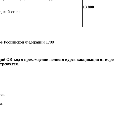
13 800
дский стол»
тов Российской Федерации 1700
ющий
QR
-код о прохождении полного курса вакцинации от кор
требуется.
са.
а.