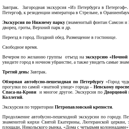
Завтрак. Загородная экскурсия «Из Петербурга в Петергоф»
Петергоф, к резиденции императора в Стрельне, в Ораниенбау
Экскурсия по Нижнему парку
(знаменитый фонтан Самсон и 
дворец, гроты, Верхний парк и др.
Переезд в город. Поздний обед. Размещение в гостинице.
Свободное время.
Вечером по желанию группы отъезд на
экскурсию «Ночной 
увидите город в ночном убранстве, а также увидеть самые зн
Третий день:
Завтрак.
Обзорная автобусно-пешеходная по Петербургу
«Город чуд
прогулки по самой «знатной улице» города –
Невскому просп
Спаса-на-Крови
и многое другое. Экскурсия по
Дворцовой
Коллегий
.
Экскурсия по территории
Петропавловской крепости
.
Продолжение автобусно-пешеходной экскурсии по городу. П
знаменитой кирхи Святой Екатерины, Лютеранской церкви, 
площади, Никольского рынка, «Дома с четырьмя колоннадами»