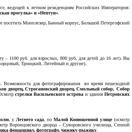
оге, ведущей к летним резиденциям Российских Императоров:
ская прогулка» и «Нептун»
.
ете посетить Монплезир, Банный корпус, Большой Петергофский
у – 1100 руб. для взрослых, 800 руб. для детей до 16 лет). Вы
ворцовый, Троицкий, Литейный и другие).
й. Возможность для фотографирования во время пешеходной
ов дворец, Строгановский дворец, Смольный собор, Собор
 Осмотр
стрелки Васильевского острова
и здания
Петровских
полю
, у
Летнего сада
, по
Малой Конюшенной улице
(осмотр
мотр Воронцовского дворца – Суворовского училища, Сенной
ника фонарщику, фотографу, чижику-пыжику
.