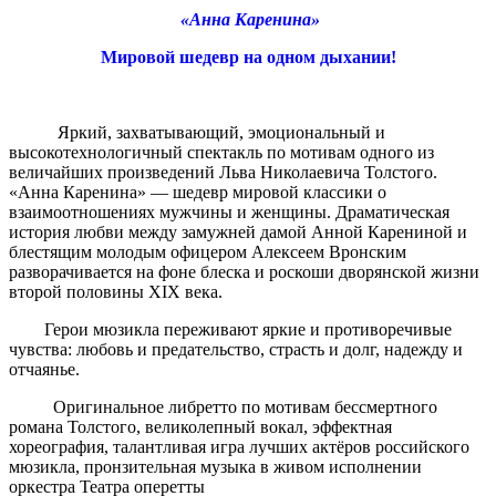
«Анна Каренина»
Мировой шедевр на одном дыхании!
Яркий, захватывающий, эмоциональный и
высокотехнологичный спектакль по мотивам одного из
величайших произведений Льва Николаевича Толстого.
«Анна Каренина» — шедевр мировой классики о
взаимоотношениях мужчины и женщины. Драматическая
история любви между замужней дамой Анной Карениной и
блестящим молодым офицером Алексеем Вронским
разворачивается на фоне блеска и роскоши дворянской жизни
второй половины XIX века.
Герои мюзикла переживают яркие и противоречивые
чувства: любовь и предательство, страсть и долг, надежду и
отчаянье.
Оригинальное либретто по мотивам бессмертного
романа Толстого, великолепный вокал, эффектная
хореография, талантливая игра лучших актёров российского
мюзикла, пронзительная музыка в живом исполнении
оркестра Театра оперетты