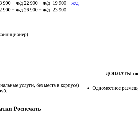
8 900 + ж/д
22 900 + ж/д
19 900
+ ж/д
2 900 + ж/д
26 900 + ж/д
23 900
 кондиционер)
ДОПЛАТЫ по
унальные услуги, без места в корпусе)
Одноместное размещ
руб.
латки Роспечать