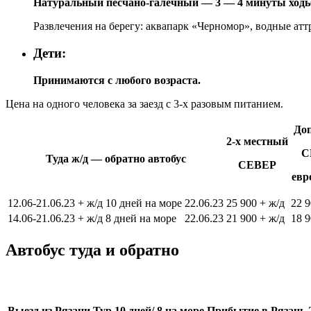
Натуральный песчано-галечный — 3 — 4 минуты ходьбы
Развлечения на берегу: аквапарк «Черномор», водные аттр
Дети:
Принимаются с любого возраста.
Цена на одного человека за заезд с 3-х разовым питанием.
Доп
2-х местный
С
Туда ж/д — обратно автобус
СЕВЕР
евр
12.06-21.06.23 + ж/д 10 дней на море
22.06.23
25 900 + ж/д
22 9
14.06-21.06.23 + ж/д 8 дней на море
22.06.23
21 900 + ж/д
18 9
Автобус туда и обратно
Выезд из Рязани
Тур 10 дней/ 8 на море
Прибытие в Рязань