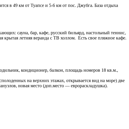
ся в 49 км от Туапсе и 5-6 км от пос. Джубга. База отдыха
ющих: сауна, бар, кафе, русский бильярд, настольный теннис,
ая крытая летняя веранда с ТВ холлом. Есть свое пляжное кафе.
одильник, кондиционер, балкон, площадь номеров 18 кв.м.,
полоденных на верхних этажах, открывается вид на море) две
санузлов, новая место (доп.место — еврораскладушка).