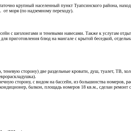
таточно крупный населенный пункт Туапсинского района, находит
. от моря (по надземному переходу).
ейн с шезлонгами и теневыми навесами. Также к услугам отдыха
 для приготовления блюд на мангале с крытой беседкой, отдельн
теневую сторону) две раздельные кровати, душ, туалет, ТВ, хол
еврораскладушка).
ную сторону, с видом на бассейн, из большинства номеров, рас
 кондиционер, балкон, площадь номеров 18 кв.м., сделан ремонт 