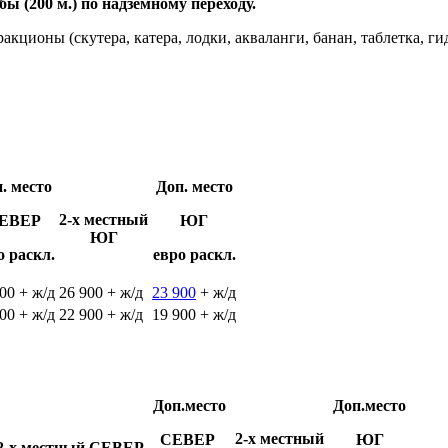
 (200 м.) по надземному переходу.
акционы (скутера, катера, лодки, акваланги, банан, таблетка, ги
. место
Доп. место
2-х местный
ЕВЕР
ЮГ
ЮГ
о раскл.
евро раскл.
00 + ж/д
26 900 + ж/д
23 900
+ ж/д
00 + ж/д
22 900 + ж/д
19 900 + ж/д
Доп.место
Доп.место
2-х местный
СЕВЕР
ЮГ
2-х местный СЕВЕР