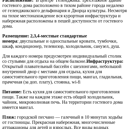
Расположение:
В центре Геленджика. Трехэтажное здание
гостевого дома расположено в тихом районе города недалеко
от геленджикского дельфинария и Дворца культуры. Несмотря
на тихое местонахождение вся курортная инфраструктура и
набережная расположены в пешей доступности от гостевого
дома.
Размещение:
2,3,4-местные стандартные
номера
: двуспальные и односпальные кровати, тумбочки,
шкаф, кондиционер, телевизор, холодильник, санузел, душ.
Для каждого номера предусмотрен индивидуальный столик
со стульями для отдыха на общем балконе.
Инфраструктура:
Открытый плавательный бассейн с шезлонгами, небольшой
внутренний двор с местами для отдыха, кухня для
самостоятельного приготовления пищи, мангал, гладильная,
прачечная (за доп. плату), стоянка, wi-fi
Питание:
Есть кухня для самостоятельного приготовления
пищи. Также на каждом этаже есть общий холодильник,
чайник, микроволновая печь. На территории гостевого дома
имеется мангал.
Пляж:
городской песчано — галечный в 10 минутах ходьбы
от гостиницы. Прекрасная набережная, многочисленные
аттракционы для детей и взрослых. Все виды водных