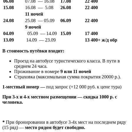
06.08
07.08 — 16.08
17.08
22 400
15.08
16.08 — 5.08
26.08
22 400
11 ночей
24.08
25.08 — 05.09
06.09
22 400
9 ночей
04.09
05.09 — 14.09
15.09
17 400
13.09
14.09 — 23.09
13 400+ ж/д обр
В стоимость путёвки входит:
Проезд на автобусе туристического класса. В пути в
среднем 24 часа.
Проживание в номере
9 или 11 ночей
Страховка (максимальная сумма покрытия 20000 р.).
1-местный номер —
под запрос (+12 000 руб. к цене тура)
При 3-х и 4-х местном размещении — скидка 1000 р. с
человека.
*
При бронировании в автобусе 3-4х мест на последнем ряду
(15 ряд) —
место рядом будет свободно
.