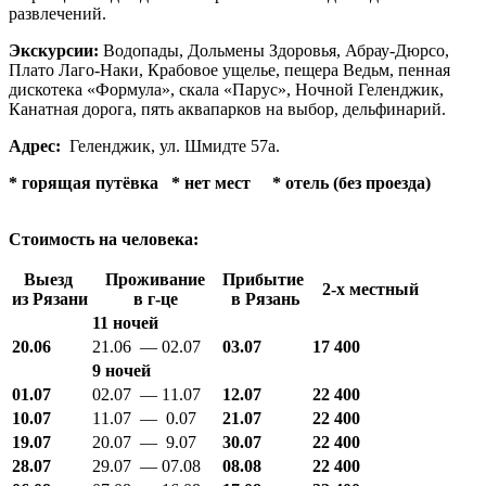
развлечений.
Экскурсии:
Водопады, Дольмены Здоровья, Абрау-Дюрсо,
Плато Лаго-Наки, Крабовое ущелье, пещера Ведьм, пенная
дискотека «Формула», скала «Парус», Ночной Геленджик,
Канатная дорога, пять аквапарков на выбор, дельфинарий.
Адрес:
Геленджик, ул. Шмидте 57а.
*
горящая путёвка * нет мест
* отель (без проезда)
Стоимость на человека:
Выезд
Проживание
Прибытие
2-х местный
из Рязани
в г-це
в Рязань
11 ночей
20.06
21.06 — 02.07
03.07
17 400
9 ночей
01.07
02.07 — 11.07
12.07
22 400
10.07
11.07 — 0.07
21.07
22 400
19.07
20.07 — 9.07
30.07
22 400
28.07
29.07 — 07.08
08.08
22 400