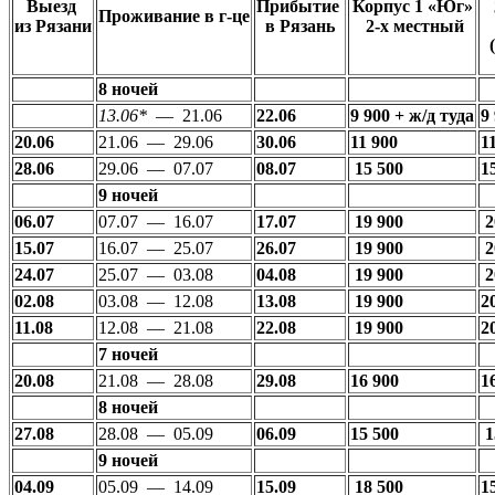
Выезд
Прибытие
Корпус 1 «Юг»
Проживание в г-це
из Рязани
в Рязань
2-х местный
8 ночей
13.06*
— 21.06
22.06
9 900
+ ж/д
туда
9
20.06
21.06 — 29.06
30.06
11 900
1
28.06
29.06 — 07.07
08.07
15 500
1
9 ночей
06.07
07.07 — 16.07
17.07
19 900
2
15.07
16.07 — 25.07
26.07
19 900
2
24.07
25.07 — 03.08
04.08
19 900
2
02.08
03.08 — 12.08
13.08
19 900
2
11.08
12.08 — 21.08
22.08
19 900
2
7 ночей
20.08
21.08 — 28.08
29.08
16 900
1
8 ночей
27.08
28.08 — 05.09
06.09
15 500
1
9 ночей
04.09
05.09 — 14.09
15.09
18 500
1