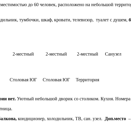
вместимостью до 60 человек, расположено на небольшой террит
дильник, тумбочки, шкаф, кровати, телевизор, туалет с душем,
б
2-местный
2-местный
2-местный
Санузел
Столовая ЮГ
Столовая ЮГ
Территория
рии нет.
Уютный небольшой дворик со столиком. Кухня. Номера н
стница.
балкона,
кондиционер, холодильник, ТВ, сан. узел.
Доп.место
–