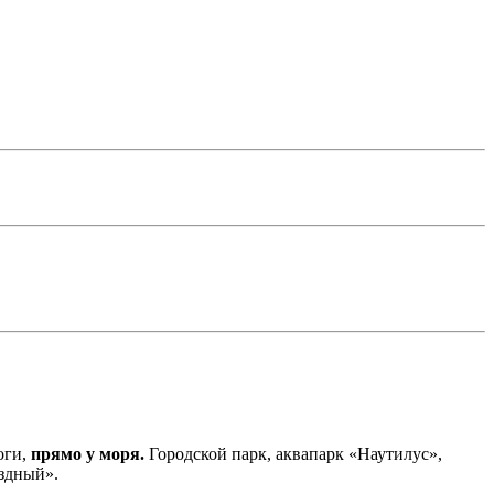
оги,
прямо у моря.
Городской парк, аквапарк «Наутилус»,
ёздный».