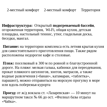
2-местный комфорт
2-местный комфорт
Территория
Инфраструктура:
Открытый
подогреваемый бассейн
,
огороженная территория, Wi-Fi, общая кухня, детская
площадка, настольный теннис, утюг, гладильная доска,
беседки, мангал.
Питание:
на территории комплекса есть летняя крытая кухня
для самостоятельного приготовления пищи. Также рядом
расположены недорогие кафе и столовые.
Пляж:
поселковый в 300 м по ровной и благоустроенной
дороге. На пляже: мелкая галька, кабинки для переодевания,
прокат пляжного шезлонгов, зонтов, матрасов, а также
водные развлечения («банан», катамаран, «таблетка»,
парашют), можно отправиться на морскую прогулку в море
или вдоль побережья курорта
Проезд:
от ж/д вокзала ст. «Лазаревская» — 10 минут на
маршрутном такси № 66 до ост. «Филиал базы отдыха
«Чайка».