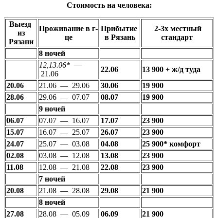
Стоимость на человека:
Выезд
Проживание в г-
Прибытие
2-3х местный
из
це
в Рязань
стандарт
Рязани
8 ночей
12,13.06*
—
22.06
13 900 + ж/д туда
21.06
20.06
21.06 — 29.06
30.06
19 900
28.06
29.06 — 07.07
08.07
19 900
9 ночей
06.07
07.07 — 16.07
17.07
23 900
15.07
16.07 — 25.07
26.07
23 900
24.07
25.07 — 03.08
04.08
25 900* комфорт
02.08
03.08 — 12.08
13.08
23 900
11.08
12.08 — 21.08
22.08
23 900
7 ночей
20.08
21.08 — 28.08
29.08
21 900
8 ночей
27.08
28.08 — 05.09
06.09
21 900