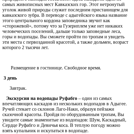
самых живописных мест Кавказских гор. Этот нетронутый
уголок живой природы служит последним пристанищем для
кавказского зубра. В переводе с адыгейского языка название
этого центрального кордона заповедника звучит как
«сторожевой», потому что за Гузериплем уже нет никаких
человеческих поселений, дальше только заповедные леса,
горы и водопады. Вы сможете пройти по тропам и увидеть
эти места с первозданной красотой, а также дольмен, возраст
которого 2 тысячи лет.
Размещение в гостинице. Свободное время.
3 день
Завтрак.
Экскурсия на водопады Руфабго
– один из самых
впечатляющих каскадов из нескольких водопадов в Адыгее.
Ручей стекает со склонов Лаго-Наки, образуя пейзажи
сказочной красоты. Пройдя по оборудованным тропам, Вы
увидите самые знаменитые из водопадов: Шум, Каскадный,
Сердце Руфабго и Девичья коса. В теплую погоду можно
взять купальник и искупаться в водопаде.