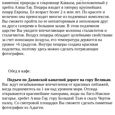
памятник природы и сокровище Кавказа, расположенный у
хребта Азиш-Тау. Пещера входит в пятерку крупнейших
пещер Европы. Ее возраст более 2-х млн лет. По красоте и
величию она превосходит многие из подземных комплексов.
Вы сможете пройти по ее неповторимым и непохожим друг
на друга галереям и большим залам. В этом подземном
царстве Вы увидите впечатляющие колонны сталактитов и
сталагмитов. Воздух пещеры обладает целебными свойствами
за счет ионизации воздуха, его температура держится на
уровне +6 градусов. Внутри пещеры создана красивая
подсветка, поэтому здесь можно сделать потрясающие
фотографии.
Обед в кафе.
Подъем по Даховской канатной дороге на гору Великан
.
Вас ждут незабываемые впечатления от красивых пейзажей,
когда поднимитесь на 1 км над уровнем моря. Отсюда
открываются красивейшие панорамы, виды на Лаго-Накское
нагорье, хребет Азиш-Тау, гору Большой Тхач и скалу Чертов
палец. Со смотровой площадки Вы сможете сделать памятные
фотографии из Адыгеи.