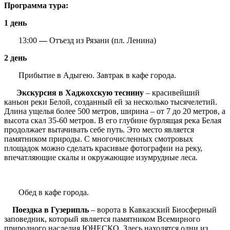
Программа тура:
1 день
13:00
—
Отъезд из Рязани (пл. Ленина)
2 день
Прибытие в Адыгею. Завтрак в кафе города.
Экскурсия
в Хаджохскую теснину
– красивейший
каньон реки Белой, созданный ей за несколько тысячелетий.
Длина ущелья более 500 метров, ширина – от 7 до 20 метров, а
высота скал 35-60 метров. В его глубине бурлящая река Белая
продолжает вытачивать себе путь. Это место является
памятником природы. С многочисленных смотровых
площадок можно сделать красивые фотографии на реку,
впечатляющие скалы и окружающие изумрудные леса.
Обед в кафе города.
Поездка в Гузерипль
– ворота в Кавказский Биосферный
заповедник, который является памятником Всемирного
природного наследия ЮНЕСКО. Здесь находятся одни из