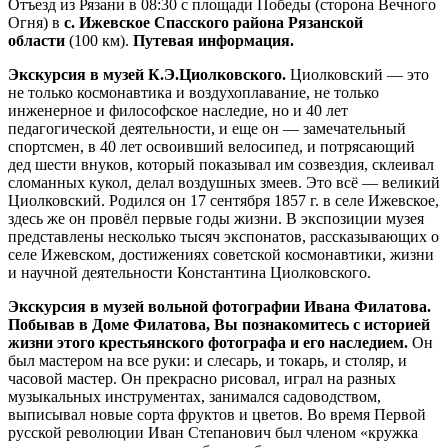
Отъезд из Рязани в 08:30 с площади Победы (сторона Вечного
Огня) в
с. Ижевское Спасского района Рязанской
области
(100 км).
Путевая информация.
Экскурсия в музей К.Э.Циолковского.
Циолковский — это
не только космонавтика и воздухоплавание, не только
инженерное и философское наследие, но и 40 лет
педагогической деятельности, и еще он — замечательный
спортсмен, в 40 лет освоивший велосипед, и потрясающий
дед шести внуков, который показывал им созвездия, склеивал
сломанных кукол, делал воздушных змеев. Это всё — великий
Циолковский. Родился он 17 сентября 1857 г. в селе Ижевское,
здесь же он провёл первые годы жизни. В экспозиции музея
представлены несколько тысяч экспонатов, рассказывающих о
селе Ижевском, достижениях советской космонавтики, жизни
и научной деятельности Константина Циолковского.
Экскурсия в музей вольной фотографии Ивана Филатова.
Побывав в Доме Филатова, Вы познакомитесь с историей
жизни этого крестьянского фотографа и его наследием.
Он
был мастером на все руки: и слесарь, и токарь, и столяр, и
часовой мастер. Он прекрасно рисовал, играл на разных
музыкальных инструментах, занимался садоводством,
выписывал новые сорта фруктов и цветов. Во время Первой
русской революции Иван Степанович был членом «кружка