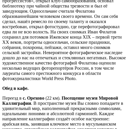
прогрессистов», открыл клуб самообразования, основал
библиотеку при чайной общества трезвости и был её
заведующим. Односельчане считали Филатова
образованнейшим человеком своего времени. Он сам себя
сделал, нашёл ремесло по своему таланту и оказался
востребован, открыл фотостудию, где перефотографировал
едва ли не всю волость. На своих снимках Иван Филатов
сохранил для потомков Ижевское конца XIX – первой трети
XX веков, портреты односельчан, сельские праздники,
собрания, похороны, пейзажи, оставил много снимков
сельской застройки. Невероятное фотографическое наследие
дошло до нас на отпечатках и стеклянных негативах. Высокое
художественное качество фотографий Филатова оценили
несколько ведущих фоторепортёров России, в том числе
лауреаты самого престижного конкурса в области
фотожурналистики World Press Photo.
Обед в кафе.
Переезд в
с. Орехово
(22 км).
Посещение музея Мировой
Каллиграфии
. В пространстве музея Вы словно попадаете в
удивительный мир, наполненный прекрасными символами,
идеальными линиями и абсолютной гармонией. Каждое
направление каллиграфии создаёт особое настроение:
арабская вязь, занявшая ключевое место в мусульманском