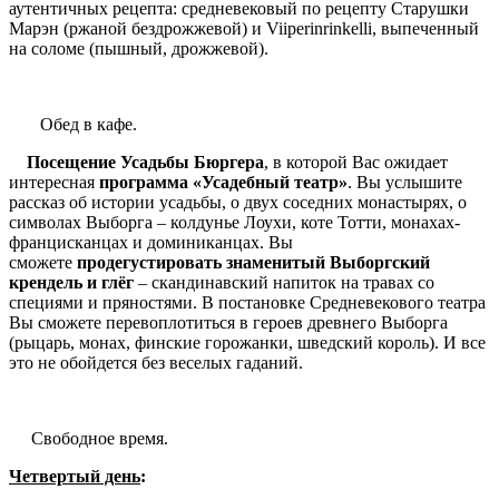
аутентичных рецепта: средневековый по рецепту Старушки
Марэн (ржаной бездрожжевой) и Viiperinrinkelli, выпеченный
на соломе (пышный, дрожжевой).
Обед в кафе.
Посещение Усадьбы Бюргера
, в которой Вас ожидает
интересная
программа «Усадебный театр»
. Вы услышите
рассказ об истории усадьбы, о двух соседних монастырях, о
символах Выборга – колдунье Лоухи, коте Тотти, монахах-
францисканцах и доминиканцах. Вы
сможете
продегустировать знаменитый Выборгский
крендель и глёг
– скандинавский напиток на травах со
специями и пряностями. В постановке Средневекового театра
Вы сможете перевоплотиться в героев древнего Выборга
(рыцарь, монах, финские горожанки, шведский король). И все
это не обойдется без веселых гаданий.
Свободное время.
Четвертый день
: