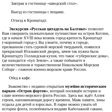
Завтрак в гостинице «шведский стол».
Выезд из гостиницы с вещами.
Отъезд в Кронштадт.
Экскурсия «Русская цитадель на Балтике»
позволит
Вам совершить увлекательное путешествие на остров Котлин,
где в начале XVIII века возник город-крепость Кронштадт
(«коронный город»). Вы узнаете, почему в городе,
призванном стать суровой морской твердыней, появился
прекрасный Итальянский дворец, зачем так нужна была
Кронштадту Голландская кухня, что такое «губернские дома»,
где находится «пуп Земли», а также побываете в
величественном и торжественном Никольском Морском
Соборе – главном военно-морском храме России.
Обед в кафе.
Знакомство с недавно открытым
музейно-историческим
парком «Остров фортов»
, который посвящён истории и
славе военно-морского флота России. Здесь вас ждёт Аллея
героев, напоминающая дорогу времени, Маяк памяти, зоны
отдыха для детей и взрослых. В парке можно узнать об
истории флота, полюбоваться видами Каботажной гавани,