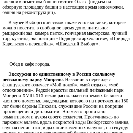
внешним осмотром башни святого Олафа (подъем на
обзорную площадку башни в настоящее время невозможен,
башня на реконструкции).
В музее Выборгский замок также есть выставки, которые
можно посетить в свободное время дополнительно:
рыцарский зал, камера пыток, гончарная мастерская, лучный
тир, кузница, экспозиции «Подводная археология», «Природа
Карельского перешейка», «Шведский Выборг».
Обед в кафе города.
Экскурсия по единственному в России скальному
пейзажному парку Монрепо
. Название в переводе с
французского означает «Мой покой», «мой отдых», «моё
отдохновение». Редкой красоты скальный пейзажный парк
Монрепо XVIII-XIX веков расположен на землях бывшего
частного поместья, владельцами которого на протяжении 150
лет были бароны Николаи, служившие России на поприще
просвещения и дипломатии. Это место пропитано
романтизмом и духом своего создателя. Прогуливаясь по
парковым аллеям, вдоль искристой воды Выборгского залива,
слушая пение птиц и дыхание каменных валунов, на секунду
присев на скамью возле столетней березы, видно как взору