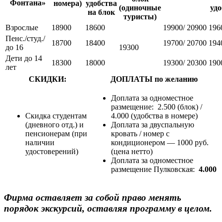
Фонтана»
номера)
удобства
(одиночные
уд
на блок
туристы)
Взрослые
18900
18600
19900/ 20900
196
Пенс./студ./
18700
18400
19700/ 20700
194
до 16
19300
Дети до 14
18300
18000
19300/ 20300
190
лет
СКИДКИ:
ДОПЛАТЫ по желанию
Доплата за одноместное
размещение: 2.500 (блок) /
Скидка студентам
4.000 (удобства в номере)
(дневного отд.) и
Доплата за двуспальную
пенсионерам (при
кровать / номер с
наличии
кондиционером — 1000 руб.
удостоверений)
(цена нетто)
Доплата за одноместное
размещение Пулковская:
4.000
Фирма оставляет за собой право менять
порядок экскурсий, оставляя программу в целом.