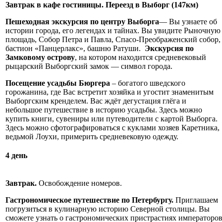
Завтрак в кафе гостиницы. Переезд в Выборг (147км)
Пешеходная экскурсия по центру Выборга
— Вы узнаете об
истории города, его легендах и тайнах. Вы увидите Рыночную
площадь, Собор Петра и Павла, Спасо-Преображенский собор,
бастион «Панцерлакс», башню Ратуши.
Экскурсия по
Замковому острову
, на котором находится средневековый
рыцарский Выборгский замок — символ города.
Посещение усадьбы Бюргера
– богатого шведского
горожанина, где Вас встретит хозяйка и угостит знаменитым
Выборгским кренделем. Вас ждёт дегустация глёга и
небольшое путешествие в историю усадьбы. Здесь можно
купить книги, сувениры или путеводители с картой Выборга.
Здесь можно сфотографироваться с куклами хозяев Каретника,
ведьмой Лоухи, примерить средневековую одежду.
4 день
Завтрак.
Освобождение номеров.
Гастрономическое путешествие по Петербургу.
Приглашаем
погрузиться в кулинарную историю Северной столицы. Вы
сможете узнать о гастрономических пристрастиях императоро