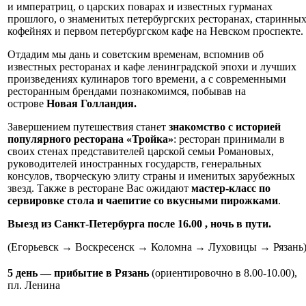
и императриц, о царских поварах и известных гурманах
прошлого, о знаменитых петербургских ресторанах, старинны
кофейнях и первом петербургском кафе на Невском проспекте.
Отдадим мы дань и советским временам, вспомнив об
известных ресторанах и кафе ленинградской эпохи и лучших
произведениях кулинаров того времени, а с современными
ресторанным брендами познакомимся, побывав на
острове
Новая Голландия.
Завершением путешествия станет
знакомство с историей
популярного ресторана «Тройка»
: ресторан принимали в
своих стенах представителей царской семьи Романовых,
руководителей иностранных государств, генеральных
консулов, творческую элиту страны и именитых зарубежных
звезд. Также в ресторане Вас ожидают
мастер-класс по
сервировке стола и чаепитие со вкусными пирожками
.
Выезд из Санкт-Петербурга после 16.00 , ночь в пути.
(Егорьевск → Воскресенск → Коломна → Луховицы → Рязань
5 день — прибытие в Рязань
(ориентировочно в 8.00-10.00),
пл. Ленина