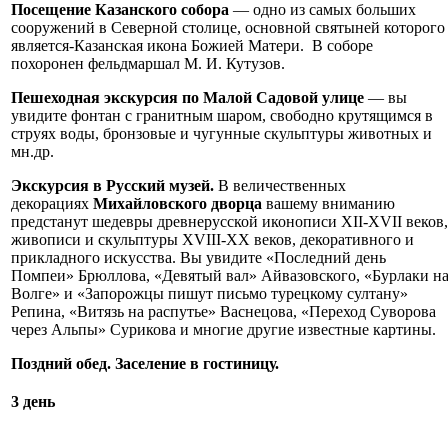
Посещение Казанского собора
— одно из самых больших
сооружений в Северной столице, основной святыней которого
является-Казанская икона Божией Матери. В соборе
похоронен фельдмаршал М. И. Кутузов.
Пешеходная экскурсия по Малой Садовой улице
— вы
увидите фонтан с гранитным шаром, свободно крутящимся в
струях воды, бронзовые и чугунные скульптуры животных и
мн.др.
Экскурсия в Русский музей.
В величественных
декорациях
Михайловского дворца
вашему вниманию
предстанут шедевры древнерусской иконописи XII-XVII веков,
живописи и скульптуры XVIII-XX веков, декоративного и
прикладного искусства. Вы увидите «Последний день
Помпеи» Брюллова, «Девятый вал» Айвазовского, «Бурлаки н
Волге» и «Запорожцы пишут письмо турецкому султану»
Репина, «Витязь на распутье» Васнецова, «Переход Суворова
через Альпы» Сурикова и многие другие известные картины.
Поздний обед. Заселение в гостиницу.
3 день