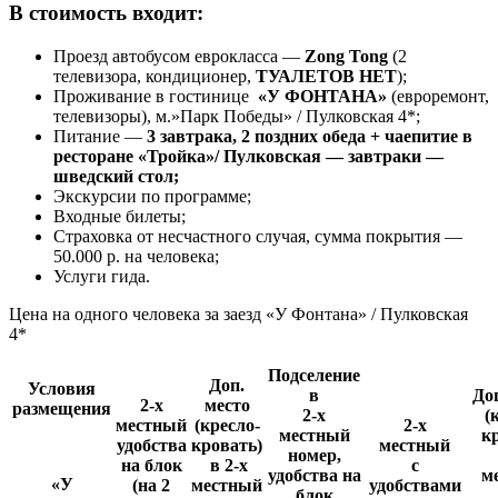
В стоимость входит:
Проезд автобусом еврокласса —
Zong Tong
(2
телевизора, кондиционер,
ТУАЛЕТОВ НЕТ
);
Проживание в гостинице
«У ФОНТАНА»
(евроремонт,
телевизоры), м.»Парк Победы» / Пулковская 4*;
Питание —
3 завтрака, 2 поздних обеда + чаепитие в
ресторане «Тройка»/ Пулковская — завтраки —
шведский стол;
Экскурсии по программе;
Входные билеты;
Страховка от несчастного случая, сумма покрытия —
50.000 р. на человека;
Услуги гида.
Цена на одного человека за заезд «У Фонтана» /
Пулковская
4*
Подселение
Доп.
Условия
в
До
2-х
место
размещения
2-х
(
местный
(кресло-
2-х
местный
к
удобства
кровать)
местный
номер,
на блок
в 2-х
с
удобства на
м
«У
(на 2
местный
удобствами
блок