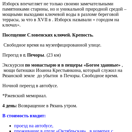
Изборск впечатляет не только своими замечательными
памятниками старины, но и уникальной природной средой –
мощными выходами ключевой воды в разломе береговой
террасы, за что в XVII в . Изборск называли « городом на
ключах».
Посещение Словенских ключей. Крепость.
Свободное время на музеефицированной улице.
Переезд в
г. Печоры
. (23 км)
Экскурсия
по монастырю и в пещеры «Богом зданные»
,
мощи батюшки Иоанна Крестьянкина, который служил на
Рязанской земле до убытия в Печоры. Свободное время.
Ночной переезд в автобусе.
*Ржевский мемориал.
4 день:
Возвращение в Рязань утром.
В стоимость входит:
проезд на автобусе,
проживание в отеле «Октябрьская», в номерах с