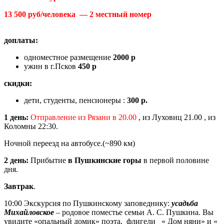
13 500 руб/человека — 2 местный номер
доплаты:
одноместное размещение
2000 р
ужин в г.Псков
450 р
скидки:
дети, студенты, пенсионеры :
300 р.
1 день:
Отправление из Рязани в 20.00
, из Луховиц 21.00 , из
Коломны 22:30.
Ночной переезд на автобусе.(~890 км)
2 день:
Прибытие
в Пушкинские горы
в первой половине
дня.
Завтрак
.
10:00 Экскурсия по Пушкинскому запoведнику:
усадьба
Михайловское
– родовое поместье семьи А. С. Пушкина. Вы
увидите «опальный домик» поэта, флигели « Дом няни» и «