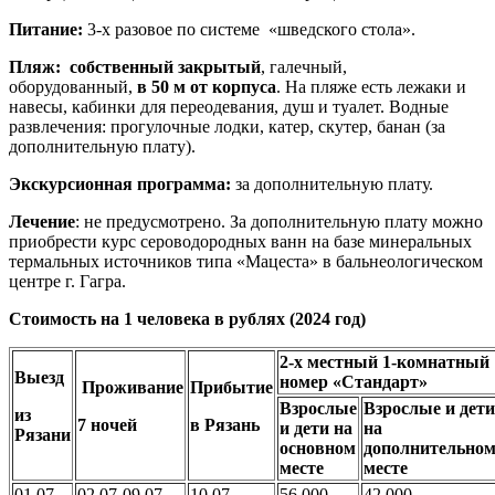
Питание:
3-х разовое по системе «шведского стола».
Пляж:
собственный закрытый
, галечный,
оборудованный,
в 50 м от корпуса
. На пляже есть лежаки и
навесы, кабинки для переодевания, душ и туалет. Водные
развлечения: прогулочные лодки, катер, скутер, банан (за
дополнительную плату).
Экскурсионная программа:
за дополнительную плату.
Лечение
: не предусмотрено. За дополнительную плату можно
приобрести курс сероводородных ванн на базе минеральных
термальных источников типа «Мацеста» в бальнеологическом
центре г. Гагра.
Стоимость на 1 человека в рублях
(2024 год)
2-х местный 1-комнатный
Выезд
номер «Стандарт»
Проживание
Прибытие
Взрослые
Взрослые и дети
из
7 ночей
в Рязань
и дети на
на
Рязани
основном
дополнительно
месте
месте
01.07
02.07-09.07
10.07
56 000
42 000