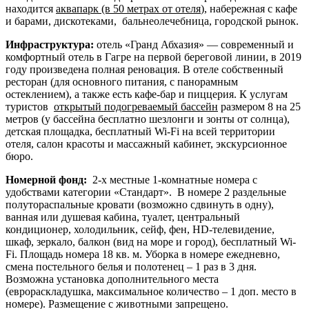
находится
аквапарк (в 50 метрах от отеля
), набережная с кафе
и барами, дискотеками, бальнеолечебница, городской рынок.
Инфраструктура:
отель «Гранд Абхазия» — современный и
комфортный отель в Гагре на первой береговой линии, в 2019
году произведена полная реновация. В отеле собственный
ресторан (для основного питания, с панорамным
остеклением), а также есть кафе-бар и пиццерия. К услугам
туристов
открытый подогреваемый бассейн
размером 8 на 25
метров (у бассейна бесплатно шезлонги и зонты от солнца),
детская площадка, бесплатный Wi-Fi на всей территории
отеля, салон красоты и массажный кабинет, экскурсионное
бюро.
Номерной фонд:
2-х местные 1-комнатные номера с
удобствами категории «Стандарт». В номере 2 раздельные
полутораспальные кровати (возможно сдвинуть в одну),
ванная или душевая кабина, туалет, центральный
кондиционер, холодильник, сейф, фен, HD-телевидение,
шкаф, зеркало, балкон (вид на море и город), бесплатный Wi-
Fi. Площадь номера 18 кв. м. Уборка в номере ежедневно,
смена постельного белья и полотенец – 1 раз в 3 дня.
Возможна установка дополнительного места
(еврораскладушка, максимальное количество – 1 доп. место в
номере). Размещение с животными запрещено.