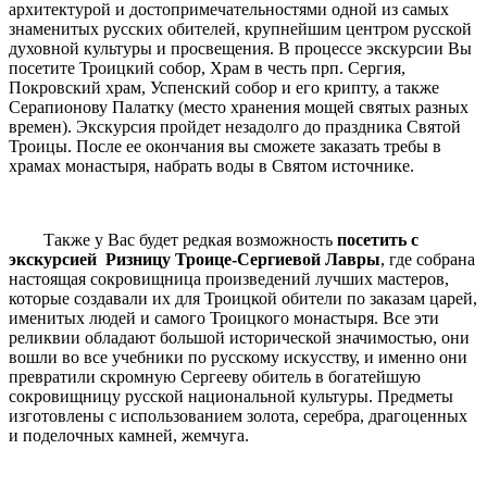
архитектурой и достопримечательностями одной из самых
знаменитых русских обителей, крупнейшим центром русской
духовной культуры и просвещения. В процессе экскурсии Вы
посетите Троицкий собор, Храм в честь прп. Сергия,
Покровский храм, Успенский собор и его крипту, а также
Серапионову Палатку (место хранения мощей святых разных
времен). Экскурсия пройдет незадолго до праздника Святой
Троицы. После ее окончания вы сможете заказать требы в
храмах монастыря, набрать воды в Святом источнике.
Также у Вас будет редкая возможность
посетить с
экскурсией Ризницу Троице-Сергиевой Лавры
, где собрана
настоящая сокровищница произведений лучших мастеров,
которые создавали их для Троицкой обители по заказам царей,
именитых людей и самого Троицкого монастыря. Все эти
реликвии обладают большой исторической значимостью, они
вошли во все учебники по русскому искусству, и именно они
превратили скромную Сергееву обитель в богатейшую
сокровищницу русской национальной культуры. Предметы
изготовлены с использованием золота, серебра, драгоценных
и поделочных камней, жемчуга.