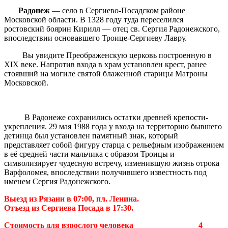
Радонеж
— село в Сергиево-Посадском районе
Московской области. В 1328 году туда переселился
ростовский боярин Кирилл — отец св. Сергия Радонежского,
впоследствии основавшего Троице-Сергиеву Лавру.
Вы увидите Преображенскую церковь построенную в
XIX веке. Напротив входа в храм установлен крест, ранее
стоявший на могиле святой блаженной старицы Матроны
Московской.
В Радонеже сохранились остатки древней крепости-
укрепления. 29 мая 1988 года у входа на территорию бывшего
детинца был установлен памятный знак, который
представляет собой фигуру старца с рельефным изображением
в её средней части мальчика с образом Троицы и
символизирует чудесную встречу, изменившую жизнь отрока
Варфоломея, впоследствии получившего известность под
именем Сергия Радонежского.
Выезд из Рязани в 07:00, пл. Ленина.
Отъезд из Сергиева Посада в 17:30.
Стоимость для взрослого человека 4