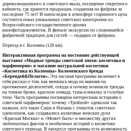
дореволюционного и советского мыла, посещение секретного
кабинета, где хранится продукция, созданная на фабрике за
последние 75 лет! И напоследок в атмосфере старинного цеха
состоится показ уникальных советских кинохроник из
Всероссийского государственного архива
кинофотодокументов. В финале экскурсии по сложившейся
фабричной традиции для гостей — подарки от фабрики.
Переезд в г. Коломна (120 км).
Интерактивная программа на постоянно действующей
выставке «Модные тренды советской эпохи: косметика и
парфюмерия» в магазине натуральной косметики
«Косметика из Коломны» Коломенского бренда
«Берендей&Пелагея».
Эта часовая программа включает в
себя рассказ о том, как менялась мода на макияж на
протяжении десятилетий, откуда и почему возникли тренды
на тонкие брови, красную помаду, тушь-плевалку и голубые
тени. Часть программы посвящена интересным историям о
советской парфюмерии: почему «Тройной» одеколон так
назвали, кто такие Саша и Наташа с этикеток советских
одеколонов, как создавались культовые женские духи
«Красная Москва» и «Может быть» и множеству других
любопытных фактов и необычных историй о косметике
советского периода. В процессе программы есть возможность