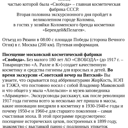
частью которой была «Свобода» – главная косметическая
фабрика СССР.
Вторая половина экскурсионного дня пройдет в
великолепном городе Коломна,
в гостях у хозяйки Коломенского бренда косметики
«Берендей&Пелагея».
Отъезд из Рязани в 08:00 с площади Победы (сторона Вечного
Огня) в г. Москва (200 км). Путевая информация.
Посещение московской косметической фабрики
«Свобода».
Без малого 180 лет АО «СВОБОДА» (до 1917 г. –
Товарищество «А. Ралле и К») создает качественную
косметику и средства гигиены для взрослых и детей.
Во
время экскурсии «Советский вечер на Вятской»
Вы
узнаете, что скрывается под аббревиатурами ЖирКость, НЭП
и ТЭЖЭ, что постоянно носил с собой Владимир Маяковский
и что общего у мыла «Апельсин» и музея-заповедника
«Абрамцево». Экскурсоводы расскажут, как после революции
1917 года гигиена всего за несколько лет пришла в массы,
какие инновации внедряли в косметику в 1930-1940-е годы и
почему 1950-е и 1960-е для старшего поколения – самая
счастливая эпоха. В этой программе предусмотрено:
посещение исторических цехов, построенных в 1899 году,
знакомство с выставкой панно с подлинных этикеток