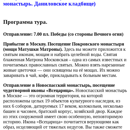
монастырь. Даниловское кладбище)
Программа тура.
Отправление: 7.00 пл. Победы (со стороны Вечного огня)
Прибытие в Москву. Посещение Покровского монастыря
(мощи Матушки Матроны).
Здесь вы можете приложится к
святым иконам, мощам и набрать целебной воды. Святая
блаженная Матрона Московская – одна из самых известных и
почитаемых православных святых. Можно взять нарезанные
живые цветочки — они освящены на её мощах. Их можно
заваривать в чай, кофе, прикладывать к больным местам.
Отправление в Новоспасский монастырь, посещение
чудотворной иконы «Всецарица».
Новоспасский монастырь
в Москве — это огромная территория, на которой
расположены целых 19 объектов культурного наследия, из
них 6 соборов, датируемых 17 веком, колокольня, несколько
башен и часовен, братский корпус, хозяйский двор. Каждое
из этих сооружений имеет свою особенную, неповторимую
историю. Икона «Всецарица» почитается верующими как
образ, исцеляющий от тяжелых недугов. Вы также сможете