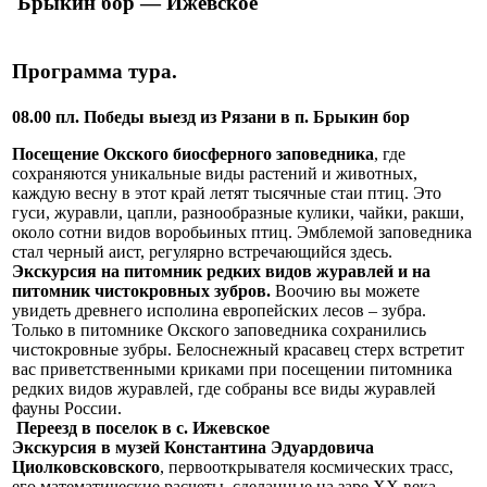
Брыкин бор — Ижевское
Программа тура.
08.00 пл. Победы выезд из Рязани в п. Брыкин бор
Посещение Окского биосферного заповедника
, где
сохраняются уникальные виды растений и животных,
каждую весну в этот край летят тысячные стаи птиц. Это
гуси, журавли, цапли, разнообразные кулики, чайки, ракши,
около сотни видов воробьиных птиц. Эмблемой заповедника
стал черный аист, регулярно встречающийся здесь.
Экскурсия на питомник редких видов журавлей и на
питомник чистокровных зубров.
Воочию вы можете
увидеть древнего исполина европейских лесов – зубра.
Только в питомнике Окского заповедника сохранились
чистокровные зубры. Белоснежный красавец стерх встретит
вас приветственными криками при посещении питомника
редких видов журавлей, где собраны все виды журавлей
фауны России.
Переезд в поселок в с. Ижевское
Экскурсия в музей Константина Эдуардовича
Циолковсковского
, первооткрывателя космических трасс,
его математические расчеты, сделанные на заре XX века,