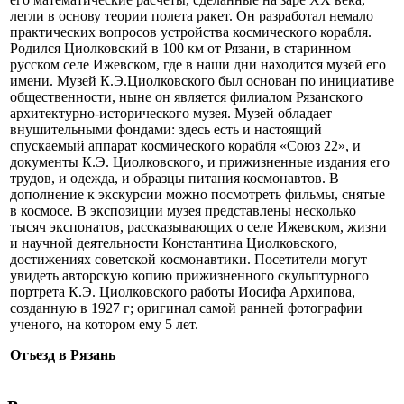
легли в основу теории полета ракет. Он разработал немало
практических вопросов устройства космического корабля.
Родился Циолковский в 100 км от Рязани, в старинном
русском селе Ижевском, где в наши дни находится музей его
имени. Музей К.Э.Циолковского был основан по инициативе
общественности, ныне он является филиалом Рязанского
архитектурно-исторического музея. Музей обладает
внушительными фондами: здесь есть и настоящий
спускаемый аппарат космического корабля «Союз 22», и
документы К.Э. Циолковского, и прижизненные издания его
трудов, и одежда, и образцы питания космонавтов. В
дополнение к экскурсии можно посмотреть фильмы, снятые
в космосе. В экспозиции музея представлены несколько
тысяч экспонатов, рассказывающих о селе Ижевском, жизни
и научной деятельности Константина Циолковского,
достижениях советской космонавтики. Посетители могут
увидеть авторскую копию прижизненного скульптурного
портрета К.Э. Циолковского работы Иосифа Архипова,
созданную в 1927 г; оригинал самой ранней фотографии
ученого, на котором ему 5 лет.
Отъезд в Рязань