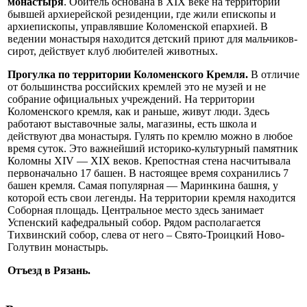
монастыря
. Обитель основана в XIX веке на территории
бывшей архиерейской резиденции, где жили епископы и
архиепископы, управлявшие Коломенской епархией. В
ведении монастыря находится детский приют для мальчиков-
сирот, действует клуб любителей животных.
Прогулка по территории Коломенского Кремля.
В отличие
от большинства российских кремлей это не музей и не
собрание официальных учреждений. На территории
Коломенского кремля, как и раньше, живут люди. Здесь
работают выставочные залы, магазины, есть школа и
действуют два монастыря. Гулять по кремлю можно в любое
время суток. Это важнейший историко-культурный памятник
Коломны XIV — XIX веков. Крепостная стена насчитывала
первоначально 17 башен. В настоящее время сохранились 7
башен кремля. Самая популярная — Маринкина башня, у
которой есть свои легенды. На территории кремля находится
Соборная площадь. Центральное место здесь занимает
Успенский кафедральный собор. Рядом располагается
Тихвинский собор, слева от него – Свято-Троицкий Ново-
Голутвин монастырь.
Отъезд в Рязань.