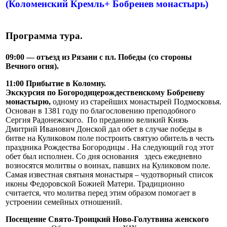
(Коломенский Кремль+ Бобренев монастырь)
Программа тура.
09:00 — отъезд из Рязани с пл. Победы (со стороны
Вечного огня).
11:00 Прибытие в Коломну.
Экскурсия по
Богородицерождественскому Бобреневу
монастырю,
одному из старейших монастырей Подмосковья.
Основан в 1381 году по благословению преподобного
Сергия Радонежского. По преданию великий Князь
Дмитрий Иванович Донской дал обет в случае победы в
битве на Куликовом поле построить святую обитель в честь
праздника Рождества Богородицы . На следующий год этот
обет был исполнен. Со дня основания здесь ежедневно
возносятся молитвы о воинах, павших на Куликовом поле.
Самая известная святыня монастыря – чудотворный список
иконы Федоровской Божией Матери. Традиционно
считается, что молитва перед этим образом помогает в
устроении семейных отношений.
Посещение Свято-Троицкий Ново-Голутвина женского