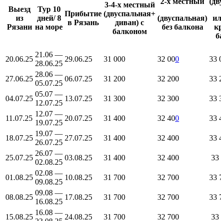
2-х местный
(дв
3-4-х местный
Выезд
Тур 10
Прибытие
(двуспальная+
из
дней/ 8
(двуспальная)
ил
в Рязань
диван) с
Рязани
на море
без балкона
к
балконом
б
21.06 —
20.06.25
29.06.25
31 000
32 00
0
33 
28.06.25
28.06 —
27.06.25
06.07.25
31 200
32 200
33 
05.07.25
05.07 —
04.07.25
13.07.25
31 300
32 300
33 
12.07.25
12.07 —
11.07.25
20.07.25
31 400
32 40
0
33 
19.07.25
19.07 —
18.07.25
27.07.25
31 400
32 400
33 
26.07.25
26.07 —
25.07.25
03.08.25
31 400
32 400
33 
02.08.25
02.08 —
01.08.25
10.08.25
31 700
32 700
33 
09.08.25
09.08 —
08.08.25
17.08.25
31 700
32 700
33 
16.08.25
16.08 —
15.08.25
24.08.25
31 700
32 700
33 