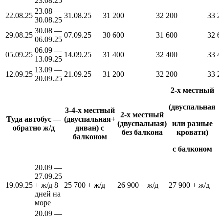
23.08.25
23.08 —
22.08.25
31.08.25
31 200
32 200
33 
30.08.25
30.08 —
29.08.25
07.09.25
30 600
31 600
32 
06.09.25
06.09 —
05.09.25
14.09.25
31 400
32 400
33 
13.09.25
13.09 —
12.09.25
21.09.25
31 200
32 200
33 
20.09.25
2-х местный
(двуспальная
3-4-х местный
2-х местный
Туда автобус —
(двуспальная+
(двуспальная)
или разные
обратно ж/д
диван) с
без балкона
кровати)
балконом
с балконом
20.09 —
27.09.25
19.09.25
+ ж/д 8
25 700 + ж/д
26 900 + ж/д
27 900 + ж/д
дней на
море
20.09 —