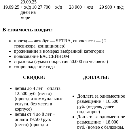
29.09.25
19.09.25
+ ж/д 10
27 700 + ж/д
28 900 + ж/д
29 900 + ж/д
дней на
море
В стоимость входит:
проезд — автобус — SETRA, еврокласса — ( 2
телевизора, кондиционер)
проживание в номерах выбранной категории
пользование БАССЕЙНОМ
страховка (сумма покрытия 50.000 на человека)
сопровождение гида
СКИДКИ:
ДОПЛАТЫ:
детям до 4 лет – оплата
12.500 руб. (нетто)
Доплата за одноместное
(проезд и коммунальные
размещение + 16.500
услуги, без места в
руб. (неделя, далее —
корпусе)
под запрос)
детям от 4 до 8 лет –
Доплата за одноместное
оплата 19.500 руб.
размещение + 18.000
(нетто) (проезд и
руб. (номер с балконом,