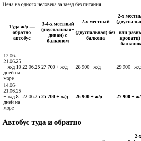
Цена на одного человека за заезд без питания
2-х местн
2-х местный
(двуспаль
3-4-х местный
Туда ж/д —
(двуспальная+
обратно
(двуспальная) без
или разн
диван) с
автобус
балкона
кровати)
балконом
балконо
12.06-
21.06.25
+ ж/д 10
22.06.25
27 700 + ж/д
28 900 +ж/д
29 900 +ж/
дней на
море
14.06-
21.06.25
+ ж/д 8
22.06.25
25 700 + ж/д
26 900 + ж/д
27 900 + ж/
дней на
море
Автобус туда и обратно
2-