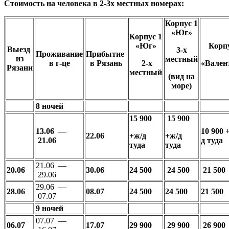
Стоимость на человека в 2-3х местных номерах:
Корпус 1
«Юг»
Корпус 1
«Юг»
Корпу
Выезд
3-х
Проживание
Прибытие
из
местный
в г-це
в Рязань
2-х
«Вален
Рязани
местный
(вид на
море)
8 ночей
15 900
15 900
13.06 —
10
900 +
22.06
+ж/д
+ж/д
21.06
д
туда
туда
туда
21.06 —
20.06
30.06
24 500
24 500
21 500
29.06
29.06 —
28.06
08.07
24 500
24 500
21 500
07.07
9 ночей
07.07 —
06.07
17.07
29 900
29 900
26 900