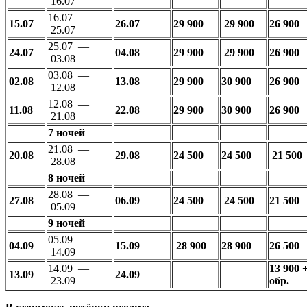
16.07
16.07 —
15.07
26.07
29 900
29 900
26 900
25.07
25.07 —
24.07
04.08
29 900
29 900
26 900
03.08
03.08 —
02.08
13.08
29 900
30 900
26 900
12.08
12.08 —
11.08
22.08
29 900
30 900
26 900
21.08
7 ночей
21.08 —
20.08
29.08
24 500
24 500
21 500
28.08
8 ночей
28.08 —
27.08
06.09
24 500
24 500
21 500
05.09
9 ночей
05.09 —
04.09
15.09
28 900
28 900
26 500
14.09
14.09 —
13 900 
13.09
24.09
23.09
обр.