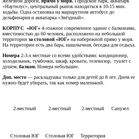
железной дороги,
прямо у моря.
Городской парк, аквапарк
«Наутилус», центральный рынок находиться в 10-15 мин.
ходьбы. Одна остановка на маршрутном автобусе до
дельфинария и аквапарка «Звёздный».
КОРПУС
«ЮГ»
4-этажное современное здание с балконами,
вместимостью до 60 человек, расположено на небольшой
территории
за столовой «ЮГ»
на набережной прямо у моря.
На территории есть два бара, шашлычная, беседка для отдыха.
Номера
2-3-х местные со всеми удобствами: кондиционер,
холодильник, тумбочки, шкаф, кровати, телевизор, туалет с
душем,
балкон.
Номера небольшие.
Доп. место
— раскладушка только для детей до 8 лет. Днем ее
нужно будет убирать, так как номер маленький.
2-местный
2-местный
2-местный
Санузел
Столовая ЮГ
Столовая ЮГ
Территория