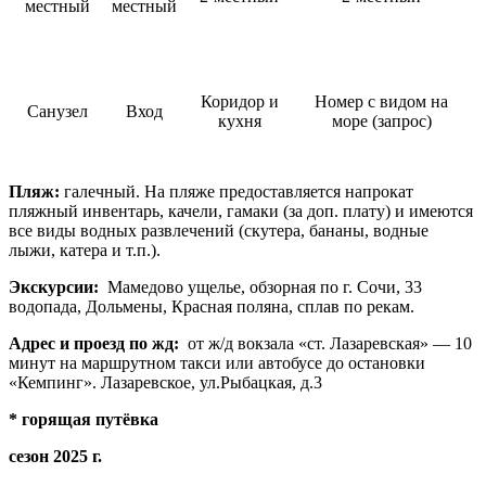
местный
местный
Коридор и
Номер с видом на
Санузел
Вход
кухня
море (запрос)
Пляж:
галечный. На пляже предоставляется напрокат
пляжный инвентарь, качели, гамаки (за доп. плату) и имеются
все виды водных развлечений (скутера, бананы, водные
лыжи, катера и т.п.).
Экскурсии:
Мамедово ущелье, обзорная по г. Сочи, 33
водопада, Дольмены, Красная поляна, сплав по рекам.
Адрес и проезд по жд:
от ж/д вокзала «ст. Лазаревская» — 10
минут на маршрутном такси или автобусе до остановки
«Кемпинг». Лазаревское, ул.Рыбацкая, д.3
* горящая путёвка
сезон 2025 г.