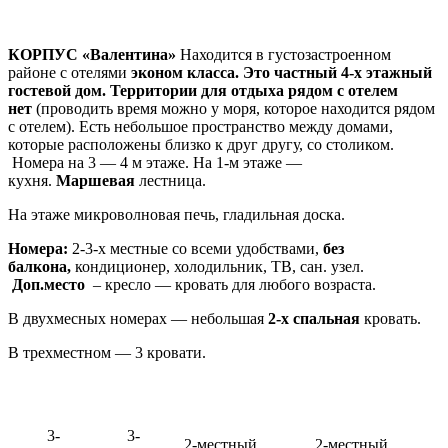
КОРПУС «Валентина»
Находится в густозастроенном
районе с отелями
эконом класса. Это частный 4-х этажный
гостевой дом.
Территории для отдыха рядом с отелем
нет
(проводить время можно у моря, которое находится рядом
с отелем).
Есть небольшое пространство между домами,
которые расположены близко к друг другу, со столиком.
Номера на 3 — 4 м этаже. На 1-м этаже —
кухня.
Маршевая
лестница.
На этаже микроволновая печь, гладильная доска.
Номера:
2-3-х местные со всеми удобствами,
без
балкона,
кондиционер, холодильник, ТВ, сан. узел.
Доп.место
– кресло — кровать для любого возраста.
В двухмесных номерах — небольшая
2-х спальная
кровать.
В трехместном — 3 кровати.
3-
3-
2-местный
2-местный