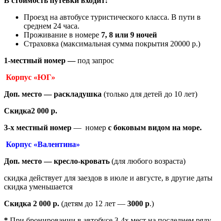
В стоимость путёвки входит:
Проезд на автобусе туристического класса. В пути в
среднем 24 часа.
Проживание в номере
7, 8 или 9 ночей
Страховка (максимальная сумма покрытия 20000 р.)
1-местный номер —
под запрос
Корпус «ЮГ»
Доп. место —
раскладушка
(только для детей до 10 лет)
Скидка
2 000 р.
3-х местный номер
— номер
с боковым видом на море.
Корпус «Валентина»
Доп. место —
кресло-кровать
(для любого возраста)
скидка действует для заездов в июле и августе, в другие даты
скидка уменьшается
Скидка 2
000 р.
(детям до 12 лет —
3000 р
.)
*
При бронировании в автобусе 3-4х мест на последнем ряду