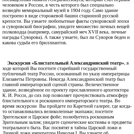
человеком в России, в честь которого был специально
возведён мемориальный музей в 1904 году. Само здание
построено в виде сторожевой башни старинной русской
крепости. Вы узнаете любопытные факты суворовской эпохи
и суворовской биографии, увидите множество личных вещей
полководца (например, самурайский меч XVII века, личные
награды Суворова). А также узнаете, был ли Суворов беден и
какова судьба его бриллиантов.
Экскурсия «Блистательный Александринский театр»
, в
ходе которой Вы посетите старейший государственный
публичный театр России, основанный по указу императрицы
Елизаветы Петровны. Некогда Александринский театр был
главной императорской сценой страны. Величественное
здание, возведённое по проекту прославленного архитектора
К. И. Росси, до сих пор позволяет прочувствовать атмосферу
блистательного и роскошного императорского театра. Во
время экскурсии Вы пройдете по Каретной галерее, где когда-
то останавливались великолепные экипажи; посетите
Зрительское и Царское фойе; полюбуетесь роскошным
Зрительным залом; увидите сценические костюмы и предметы
театрального быта. Вас посвятят в тайны Царской ложи и
Личной ложи императора Николая I, Вы узнаете об