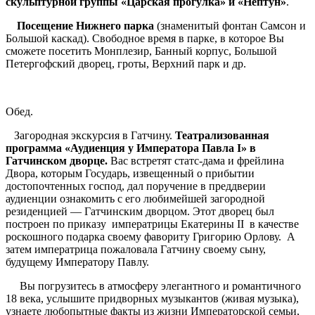
скульптурной группы «Царская прогулка» и «Нептун»
.
Посещение Нижнего парка
(знаменитый фонтан Самсон и
Большой каскад). Свободное время в парке, в которое Вы
сможете посетить Монплезир, Банный корпус, Большой
Петергофский дворец, гроты, Верхний парк и др.
Обед.
Загородная экскурсия в Гатчину.
Театрализованная
программа «Аудиенция у Императора Павла I» в
Гатчинском дворце.
Вас встретят статс-дама и фрейлина
Двора, которым Государь, извещенный о прибытии
достопочтенных господ, дал поручение в преддверии
аудиенции ознакомить с его любимейшей загородной
резиденцией — Гатчинским дворцом. Этот дворец был
построен по приказу императрицы Екатерины II в качестве
роскошного подарка своему фавориту Григорию Орлову. А
затем императрица пожаловала Гатчину своему сыну,
будущему Императору Павлу.
Вы погрузитесь в атмосферу элегантного и романтичного
18 века, услышите придворных музыкантов (живая музыка),
узнаете любопытные факты из жизни Императорской семьи,