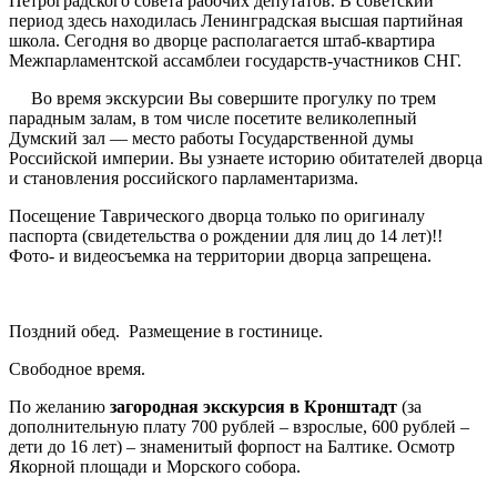
Петроградского совета рабочих депутатов. В советский
период здесь находилась Ленинградская высшая партийная
школа. Сегодня во дворце располагается штаб-квартира
Межпарламентской ассамблеи государств-участников СНГ.
Во время экскурсии Вы совершите прогулку по трем
парадным залам, в том числе посетите великолепный
Думский зал — место работы Государственной думы
Российской империи. Вы узнаете историю обитателей дворца
и становления российского парламентаризма.
Посещение Таврического дворца только по оригиналу
паспорта (свидетельства о рождении для лиц до 14 лет)!!
Фото- и видеосъемка на территории дворца запрещена.
Поздний обед. Размещение в гостинице.
Свободное время.
По желанию
загородная
экскурсия в Кронштадт
(за
дополнительную плату 700 рублей – взрослые, 600 рублей –
дети до 16 лет) – знаменитый форпост на Балтике. Осмотр
Якорной площади и Морского собора.