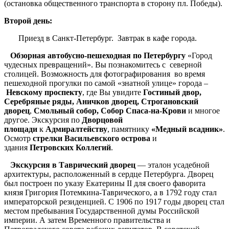
(остановка общественного транспорта в сторону пл. Победы).
Второй день
:
Приезд в Санкт-Петербург. Завтрак в кафе города.
Обзорная автобусно-пешеходная по Петербургу
«Город
чудесных превращений». Вы познакомитесь с северной
столицей. Возможность для фотографирования во время
пешеходной прогулки по самой «знатной улице» города –
Невскому проспекту
, где Вы увидите
Гостиный двор,
Серебряные ряды, Аничков дворец, Строгановский
дворец
,
Смольный собор,
Собор Спаса-на-Крови
и многое
другое. Экскурсия по
Дворцовой
площади
к
Адмиралтейству
, памятнику
«Медный всадник»
.
Осмотр
стрелки Васильевского острова
и
здания
Петровских Коллегий
.
Экскурсия в Таврический дворец
— эталон усадебной
архитектуры, расположенный в сердце Петербурга. Дворец
был построен по указу Екатерины II для своего фаворита
князя Григория Потемкина-Таврического, а в 1792 году стал
императорской резиденцией. С 1906 по 1917 годы дворец стал
местом пребывания Государственной думы Российской
империи. А затем Временного правительства и