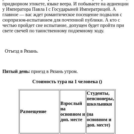
придворном этикете, языке веера. И побываете на аудиенции
у Императора Павла I с Государыней Императрицей. А
главное — вас ждет романтическое посещение подвалов с
сюрпризом-испытанием для почтенной публики. А кто с
честью пройдет сие испытание, допущен будет пройти при
свете свечей по таинственному подземному ходу.
Отъезд в Рязань.
Пятый день
:
приезд в Рязань утром.
Стоимость тура на 1 человека (
)
Студенты,
пенсионеры,
Взрослый
школьники
на
Размещение
основном
и
(на
доп. месте
основном и
доп. месте)