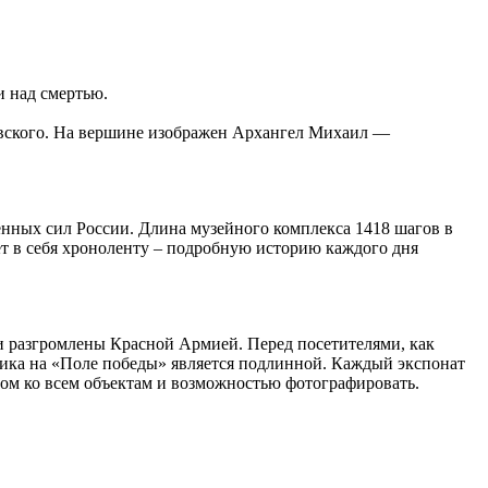
 над смертью.
Невского. На вершине изображен Архангел Михаил —
енных сил России. Длина музейного комплекса 1418 шагов в
т в себя хроноленту – подробную историю каждого дня
и разгромлены Красной Армией. Перед посетителями, как
ника на «Поле победы» является подлинной. Каждый экспонат
ом ко всем объектам и возможностью фотографировать.