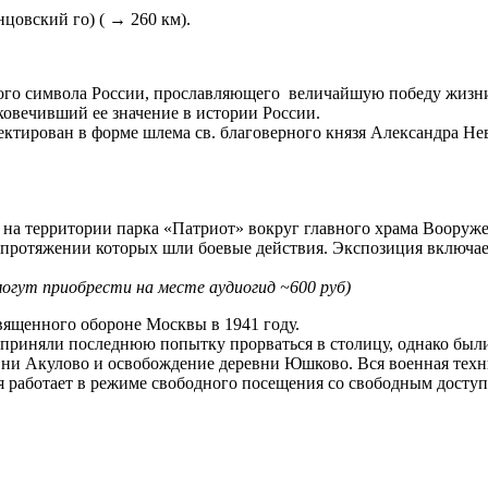
цовский го) ( → 260 км).
го символа России, прославляющего величайшую победу жизни
ковечивший ее значение в истории России.
оектирован в форме шлема св. благоверного князя Александра 
 на территории парка «Патриот» вокруг главного храма Вооруж
а протяжении которых шли боевые действия. Экспозиция включае
огут приобрести на месте аудиогид ~600 руб)
священного обороне Москвы в 1941 году.
дприняли последнюю попытку прорваться в столицу, однако был
ревни Акулово и освобождение деревни Юшково. Вся военная тех
я работает в режиме свободного посещения со свободным доступ