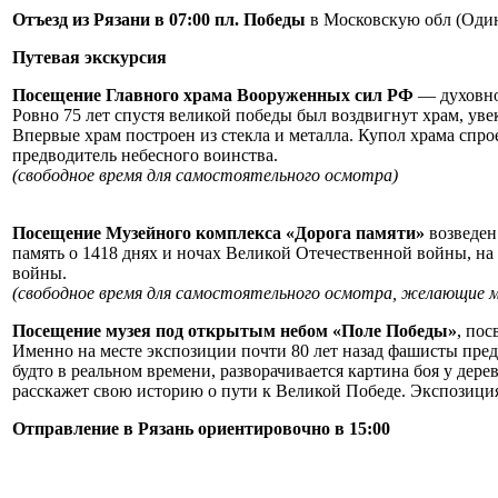
Отъезд из Рязани в 07:00 пл. Победы
в Московскую обл (Один
Путевая экскурсия
Посещение Главного храма Вооруженных сил РФ
— духовно
Ровно 75 лет спустя великой победы был воздвигнут храм, уве
Впервые храм построен из стекла и металла. Купол храма спр
предводитель небесного воинства.
(свободное время для самостоятельного осмотра)
Посещение Музейного комплекса «Дорога памяти»
возведен
память о 1418 днях и ночах Великой Отечественной войны, н
войны.
(свободное время для самостоятельного осмотра, желающие м
Посещение музея под открытым небом «Поле Победы»
, по
Именно на месте экспозиции почти 80 лет назад фашисты пре
будто в реальном времени, разворачивается картина боя у де
расскажет свою историю о пути к Великой Победе. Экспозици
Отправление в Рязань ориентировочно в 15:00