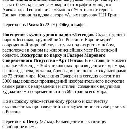
часы с боем, красавец самовар и фотографии молодого
Александра Георгиевича. «Было в нём что-то от героев
Грина», говорила вдова автора «Алых парусов» Н.Н.Грин.
Переезд в
с. Рамзай
(22 км).
Обед в кафе.
Посещение скульптурного парка «Легенда».
Скульптурный
парк «Легенда», крупнейший в России и Европе музей
современной мировой скульптуры под открытым небом,
расположен в одном из живописнейших мест Пензенской
области.
Экскурсия по парку и Галерее Мирового
Современного Искусства «Арт Пенза».
В настоящий момент
в парке «Легенда» 364 уникальных произведения из мрамора,
гранита, дерева, металла, бронзы, выполненных скульпторами
из 72 стран мира. Коллекция Галереи на сегодня состоит из
3000 выдающихся произведений изобразительного искусства
самых разных направлений и стилей, созданных ведущими
художниками современности из 69 стран всего мира.
По высокому художественному уровню и количеству
выставленных произведений этот музей не знает себе равных
в России.
Переезд в
г. Пензу
(27 км). Размещение в гостинице.
Свободное время.