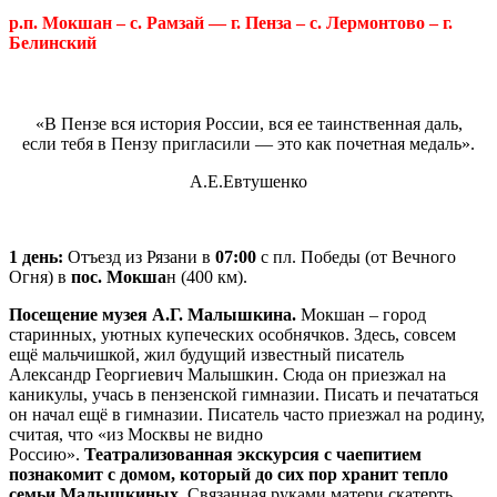
р.п. Мокшан – с. Рамзай — г. Пенза – с. Лермонтово – г.
Белинский
«В Пензе вся история России, вся ее таинственная даль,
если тебя в Пензу пригласили — это как почетная медаль».
А.Е.Евтушенко
1 день:
Отъезд из Рязани в
07:00
с пл. Победы (от Вечного
Огня) в
пос. Мокша
н (400 км).
Посещение музея А.Г. Малышкина.
Мокшан – город
старинных, уютных купеческих особнячков. Здесь, совсем
ещё мальчишкой, жил будущий известный писатель
Александр Георгиевич Малышкин. Сюда он приезжал на
каникулы, учась в пензенской гимназии. Писать и печататься
он начал ещё в гимназии. Писатель часто приезжал на родину,
считая, что «из Москвы не видно
Россию».
Театрализованная экскурсия с чаепитием
познакомит с домом, который до сих пор хранит тепло
семьи Малышкиных.
Связанная руками матери скатерть,