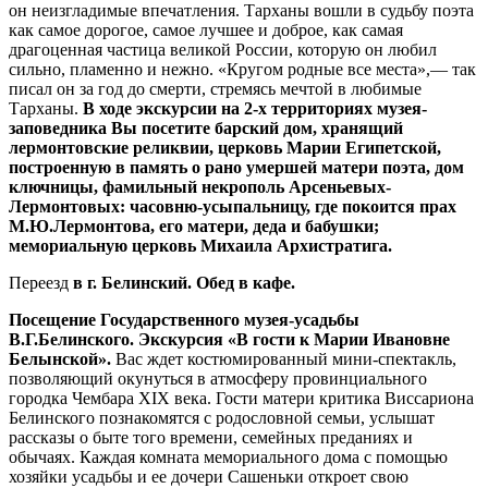
он неизгладимые впечатления. Тарханы вошли в судьбу поэта
как самое дорогое, самое лучшее и доброе, как самая
драгоценная частица великой России, которую он любил
сильно, пламенно и нежно. «Кругом родные все места»,— так
писал он за год до смерти, стремясь мечтой в любимые
Тарханы.
В ходе экскурсии на 2-х территориях музея-
заповедника Вы посетите барский дом, хранящий
лермонтовские реликвии, церковь Марии Египетской,
построенную в память о рано умершей матери поэта, дом
ключницы, фамильный некрополь Арсеньевых-
Лермонтовых: часовню-усыпальницу, где покоится прах
М.Ю.Лермонтова, его матери, деда и бабушки;
мемориальную церковь Михаила Архистратига.
Переезд
в г. Белинский. Обед в кафе.
Посещение Государственного музея-усадьбы
В.Г.Белинского. Экскурсия «В гости к Марии Ивановне
Белынской».
Вас ждет костюмированный мини-спектакль,
позволяющий окунуться в атмосферу провинциального
городка Чембара XIX века. Гости матери критика Виссариона
Белинского познакомятся с родословной семьи, услышат
рассказы о быте того времени, семейных преданиях и
обычаях. Каждая комната мемориального дома с помощью
хозяйки усадьбы и ее дочери Сашеньки откроет свою