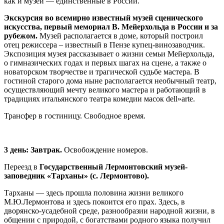
как и музей — единственные в России.
Экскурсия во всемирно известный музей сценического
искусства, первый мемориал В. Мейерхольда в России и за
рубежом.
Музей располагается в доме, который построил
отец режиссера – известный в Пензе купец-винозаводчик.
Экспозиция музея рассказывает о жизни семьи Мейерхольда,
о гимназических годах и первых шагах на сцене, а также о
новаторском творчестве и трагической судьбе мастера. В
гостиной старого дома ныне располагается необычный театр,
осуществляющий мечту великого мастера и работающий в
традициях итальянского театра комедии масок dell»arte.
Трансфер в гостиницу. Свободное время.
3 день: Завтрак.
Освобождение номеров.
Переезд в
Государственный Лермонтовский музей-
заповедник «Тарханы» (с. Лермонтово).
Тарханы — здесь прошла половина жизни великого
М.Ю.Лермонтова и здесь покоится его прах. Здесь, в
дворянско-усадебной среде, разнообразии народной жизни, в
общении с природой, с богатствами родного языка получил