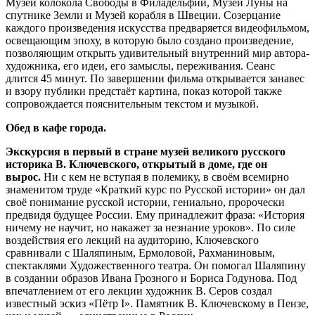
Музей колокола Свободы в Филадельфии, Музей Луны на
спутнике Земли и Музей корабля в Швеции. Созерцание
каждого произведения искусства предваряется видеофильмом,
освещающим эпоху, в которую было создано произведение,
позволяющим открыть удивительный внутренний мир автора-
художника, его идеи, его замыслы, переживания. Сеанс
длится 45 минут. По завершении фильма открывается занавес
и взору публики предстаёт картина, показ которой также
сопровождается пояснительным текстом и музыкой.
Обед в кафе города.
Экскурсия в первый в стране музей великого русского
историка В. Ключевского, открытый в доме, где он
вырос.
Ни с кем не вступая в полемику, в своём всемирно
знаменитом труде «Краткий курс по Русской истории» он дал
своё понимание русской истории, гениально, пророчески
предвидя будущее России. Ему принадлежит фраза: «История
ничему не научит, но накажет за незнание уроков». По силе
воздействия его лекций на аудиторию, Ключевского
сравнивали с Шаляпиным, Ермоловой, Рахманиновым,
спектаклями Художественного театра. Он помогал Шаляпину
в создании образов Ивана Грозного и Бориса Годунова. Под
впечатлением от его лекции художник В. Серов создал
известный эскиз «Пётр I». Памятник В. Ключевскому в Пензе,