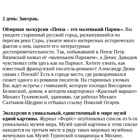
2 день: Завтрак.
Обзорная экскурсия «Пенза – это маленький Париж».
Вы
увидите старинный русский город, раскинувшийся по
берегам реки Суры, узнаете много интересных исторических
фактов о нем, оцените его литературные
достопримечательности. Так, побывавший в Пензе Петр
Вяземский назвал её «маленьким Парижем», а Денис Давыдов
чувствовал себя здесь как на Парнасе. Хотите узнать, как
известный французский писатель-романист Александр Дюма
связан с Пензой? Есть в городе место, где разворачивался
сюжет одного из романов писателя. На старинных улочках
Вас ждет встреча с гимназией, которую посещал Виссарион
Белинский, домом, в котором квартировал «Красный маршал»
Михаил Тухачевский, зданиями, где работал Михаил
Салтыков-Щедрин и отбывал ссылку Николай Огарев.
Экскурсия в уникальный, единственный в мире музей
одной картины.
Журнал «Форбс» опубликовал список из 6-ти
уникальных музеев мира. Музей одной картины в этом списке
находится на третьем месте в ряду таких мировых музейных
жемчужин как Музей Туринской плащаницы в Милане,