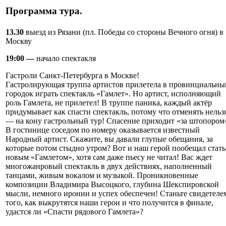
Программа тура.
13.30
выезд из Рязани (пл. Победы со стороны Вечного огня) в
Москву
19:00 —
начало спектакля
Гастроли Санкт-Петербурга в Москве!
Гастролирующая труппа артистов прилетела в провинциальны
городок играть спектакль «Гамлет». Но артист, исполняющий
роль Гамлета, не прилетел! В труппе паника, каждый актёр
придумывает как спасти спектакль, потому что отменять нельз
— на кону гастрольный тур! Спасение приходит «за штопором
В гостинице соседом по номеру оказывается известный
Народный артист. Скажите, вы давали глупые обещания, за
которые потом стыдно утром? Вот и наш герой пообещал стать
новым «Гамлетом», хотя сам даже пьесу не читал! Вас ждет
многожанровый спектакль в двух действиях, наполненный
танцами, живым вокалом и музыкой. Проникновенные
композиции Владимира Высоцкого, глубина Шекспировской
мысли, немного иронии и успех обеспечен! Станьте свидетеле
того, как выкрутятся наши герои и что получится в финале,
удастся ли «Спасти рядового Гамлета»?