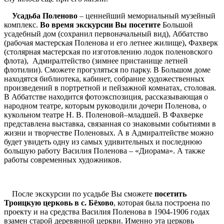
Усадьба Поленово
– ценнейший мемориальный музейный
комплекс.
Во время экскурсии
Вы посетите
Большой
усадебный дом (сохранил первоначальный вид), Аббатство
(рабочая мастерская Поленова и его летнее жилище), Фахверк
(столярная мастерская по изготовлению лодок поленовского
флота), Адмиралтейство (зимнее пристанище летней
флотилии). Сможете прогуляться по парку. В Большом доме
находятся библиотека, кабинет, собрание художественных
произведений в портретной и пейзажной комнатах, столовая.
В Аббатстве находится фотоэкспозиция, рассказывающая о
народном театре, которым руководили дочери Поленова, о
кукольном театре Н. В. Поленовой–младшей. В Фахверке
представлена выставка, связанная со знаковыми событиями в
жизни и творчестве Поленовых. А в Адмиралтействе можно
будет увидеть одну из самых удивительных и последнюю
большую работу Василия Поленова – «Диорама». А также
работы современных художников.
После экскурсии по усадьбе Вы сможете
посетить
Троицкую церковь в с. Бёхово
, которая была построена по
проекту и на средства Василия Поленова в 1904-1906 годах
взамен старой деревянной церкви. Именно эта церковь