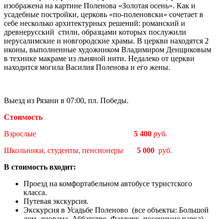
изображена на картине Поленова «Золотая осень». Как и
усадебные постройки, церковь «по-поленовски» сочетает в
себе несколько архитектурных решений: романский и
древнерусский стили, образцами которых послужили
иерусалимские и новгородские храмы. В церкви находятся 2
иконы, выполненные художником Владимиром Денщиковым
в технике макраме из льняной нити. Недалеко от церкви
находится могила Василия Поленова и его жены.
Выезд из Рязани в 07:00, пл. Победы.
Стоимость
Взрослые
5 400
руб.
Школьники, студенты, пенсионеры
5 000
руб.
В стоимость входит:
Проезд на комфортабельном автобусе туристского
класса.
Путевая экскурсия.
Экскурсия в Усадьбе Поленово (все объекты: Большой
дом, диорама, Аббатство, Фахверк, посещение парка),