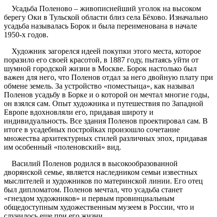
Усадьба Поленово – живописнейший уголок на высоком
берегу Оки в Тульской области близ села Бёхово. Изначально
усадьба называлась Борок и была переименована в начале
1950-х годов.
Художник загорелся идеей покупки этого места, которое
поразило его своей красотой, в 1887 году, пытаясь уйти от
шумной городской жизни в Москве. Борок настолько был
важен для него, что Поленов отдал за него двойную плату при
обмене земель. За устройство «поместьица», как называл
Поленов усадьбу в Борке и о которой он мечтал многие годы,
он взялся сам. Опыт художника и путешествия по Западной
Европе вдохновляли его, придавая широту и
индивидуальность. Все здания Поленов проектировал сам. В
итоге в усадебных постройках произошло сочетание
множества архитектурных стилей различных эпох, придавая
им особенный «поленовский» вид.
Василий Поленов родился в высокообразованной
дворянской семье, является наследником семьи известных
мыслителей и художников по материнской линии. Его отец
был дипломатом. Поленов мечтал, что усадьба станет
«гнездом художников» и первым провинциальным
общедоступным художественным музеем в России, что и
случилось еще при его жизни.