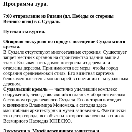
Программа тура.
7:00 отправление из Рязани (пл. Победы со стороны
Вечного огня) в г. Суздаль.
Путевая экскурсия.
Обзорная экскурсия по городу с посещение Суздальского
кремля.
В Суздале отсутствуют многоэтажные строения. Существует
запрет местных органов на строительство зданий выше 2
этажа. Большая часть домов построена из дерева или
отделаны деревом. Принимаются все меры, чтобы город
сохранил средневековой стиль. Его визитная карточка —
белокаменные стены монастырей в сочетании с натуральным
деревом.
Суздальский кремль
— частично уцелевший комплекс
сооружений, некогда являвшийся главным оборонительным
бастионом средневекового Суздаля. Его история восходит
к княжению Владимира Мономаха, а сегодня здесь
масштабный архитектурный музей-заповедник. Фактически
это центр города, все объекты которого включены в список
Всемирного Наследия ЮНЕСКО.
Экскурсия в Музей деревянного зодчества и