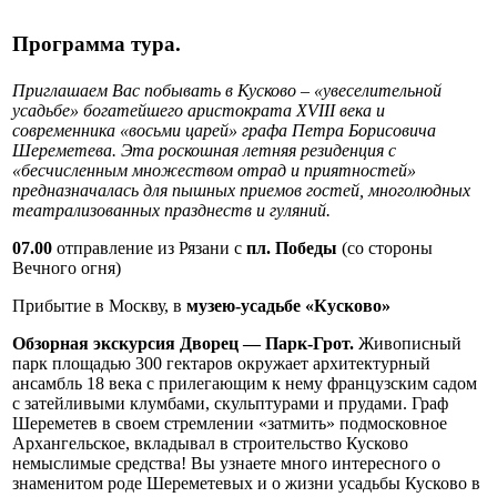
Программа тура.
Приглашаем Вас побывать в Кусково – «увеселительной
усадьбе» богатейшего аристократа XVIII века и
современника «восьми царей» графа Петра Борисовича
Шереметева. Эта роскошная летняя резиденция с
«бесчисленным множеством отрад и приятностей»
предназначалась для пышных приемов гостей, многолюдных
театрализованных празднеств и гуляний.
07.00
отправление из Рязани с
пл. Победы
(со стороны
Вечного огня)
Прибытие в Москву, в
музею-усадьбе «Кусково»
Обзорная экскурсия Дворец — Парк-Грот.
Живописный
парк площадью 300 гектаров окружает архитектурный
ансамбль 18 века с прилегающим к нему французским садом
с затейливыми клумбами, скульптурами и прудами. Граф
Шереметев в своем стремлении «затмить» подмосковное
Архангельское, вкладывал в строительство Кусково
немыслимые средства! Вы узнаете много интересного о
знаменитом роде Шереметевых и о жизни усадьбы Кусково в