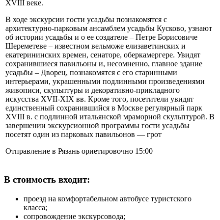
XVIII веке.
В ходе экскурсии гости усадьбы познакомятся с
архитектурно-парковым ансамблем усадьбы Кусково, узнают
об истории усадьбы и о ее создателе – Петре Борисовиче
Шереметеве – известном вельможе елизаветинских и
екатерининских времен, сенаторе, оберкамергере. Увидят
сохранившиеся павильоны и, несомненно, главное здание
усадьбы – Дворец, познакомятся с его старинными
интерьерами, украшенными подлинными произведениями
живописи, скульптуры и декоративно-прикладного
искусства XVII-XIX вв. Кроме того, посетители увидят
единственный сохранившийся в Москве регулярный парк
XVIII в. с подлинной итальянской мраморной скульптурой. В
завершении экскурсионной программы гости усадьбы
посетят один из парковых павильонов — грот
Отправление в Рязань ориетировочно 15:00
В стоимость входит:
проезд на комфортабельном автобусе туристского
класса;
сопровождение экскурсовода;