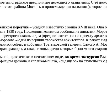
вое типографское предприятие церковного назначения. С её по
ии этого района Москвы, о происхождении названия (которое ник
сенском переулке
– усадьбу, известную с конца XVIII века. Она
м в 1839 году. Последним хозяином особняка из династии Мор
 перестроен главный дом (предположительно по проекту архите
орозова – одна из вершин творчества архитектора. К работе на
ранятся сейчас в собрании Третьяковской галереи. Самого А. М
ирал гравюры, а также иконы, среди которых было много старин
емени практически в неизменном виде,
во время экскурсии Вы
гуры дракона и карлика-монаха, «сидящего» на ступеньках с рас
.