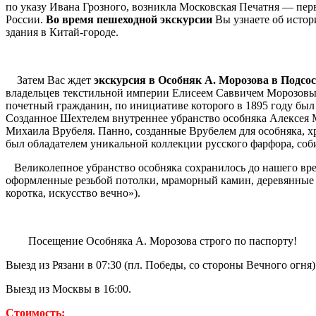
по указу Ивана Грозного, возникла Московская Печатня — пер
России.
Во время пешеходной экскурсии
Вы узнаете об истор
здания в Китай-городе.
Затем Вас ждет
экскурсия в Особняк А. Морозова в Подсо
владельцев текстильной империи Елисеем Саввичем Морозовы
почетный гражданин, по инициативе которого в 1895 году был
Созданное Шехтелем внутреннее убранство особняка Алексея М
Михаила Врубеля. Панно, созданные Врубелем для особняка, х
был обладателем уникальной коллекции русского фарфора, соб
Великолепное убранство особняка сохранилось до нашего вр
оформленные резьбой потолки, мраморный камин, деревянные фи
коротка, искусство вечно»).
Посещение Особняка А. Морозова строго по паспорту!
Выезд из Рязани в 07:30 (пл. Победы, со стороны Вечного огня)
Выезд из Москвы в 16:00.
Стоимость: