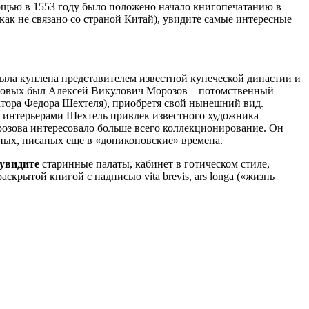
мощью в 1553 году было положено начало книгопечатанию в
ак не связано со страной Китай), увидите самые интересные
 была куплена представителем известной купеческой династии и
озовых был Алексей Викулович Морозов – потомственный
ктора Федора Шехтеля), приобретя свой нынешний вид.
д интерьерами Шехтель привлек известного художника
орозова интересовало больше всего коллекционирование. Он
ных, писаных еще в «дониконовские» времена.
 увидите
старинные палаты, кабинет в готическом стиле,
крытой книгой с надписью vita brevis, ars longa («жизнь