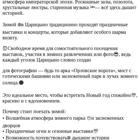
атмосфера императорской эпохи. Роскошные залы, позолота,
хрустальные люстры, старинная музыка 🔦— всё здесь дышит
историей.
Зимой ❄️в Царицыно традиционно проходят праздничные
выставки и концерты, которые добавляют особого шарма
визиту.
⏰Свободное время для сомостоятельного посещения
выставок, участия в зимних развлечениях или фото😎, ведь
каждый уголок Царицыно словно создан
для фотографии — будь то арка «Орловские ворота», мост с
готическими башнями или заснеженный парк в лучах зимнего
солнца.🟠
Это идеальное место, чтобы встретить Новый год спокойно🎊,
красиво и с вдохновением.
Почему стоит поехать зимой:
• Волшебная атмосфера зимнего парка ☃️и заснеженных
дворцов
• Праздничные огни и сезонные выставки🎊
• Возможность почувствовать❄️ дыхание истории