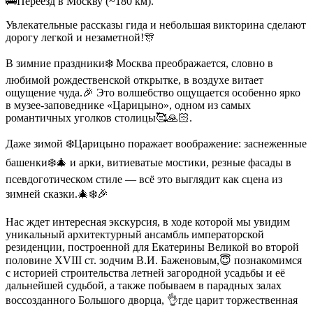
🚌Переезд в Москву (~180 км).
Увлекательные рассказы гида и небольшая викторина сделают
дорогу легкой и незаметной!🎊
В зимние праздники❄️ Москва преображается, словно в
любимой рождественской открытке, в воздухе витает
ощущение чуда.🎉 Это волшебство ощущается особенно ярко
в музее-заповеднике «Царицыно», одном из самых
романтичных уголков столицы🥰🙏🏻.
Даже зимой ❄️Царицыно поражает воображение: заснеженные
башенки❄️🎄 и арки, витиеватые мостики, резные фасады в
псевдоготическом стиле — всё это выглядит как сцена из
зимней сказки.🎄❄️🎉
Нас ждет интересная экскурсия, в ходе которой мы увидим
уникальный архитектурный ансамбль императорской
резиденции, построенной для Екатерины Великой во второй
половине XVIII ст. зодчим В.И. Баженовым,😇 познакомимся
с историей строительства летней загородной усадьбы и её
дальнейшей судьбой, а также побываем в парадных залах
воссозданного Большого дворца, 👌где царит торжественная